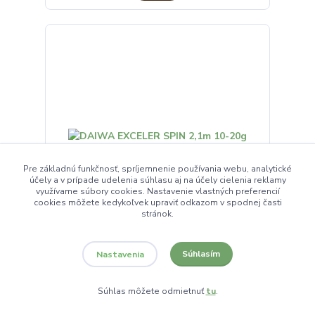
Pre základnú funkčnosť, spríjemnenie používania webu, analytické
účely a v prípade udelenia súhlasu aj na účely cielenia reklamy
využívame súbory cookies. Nastavenie vlastných preferencií
cookies môžete kedykoľvek upraviť odkazom v spodnej časti
stránok.
DAIWA EXCELER SPIN 2,1m 10-20g
Súhlasím
Nastavenia
53,50 EUR
/
ks
na objednávku
44,58 EUR
bez DPH
Súhlas môžete odmietnuť
tu
.