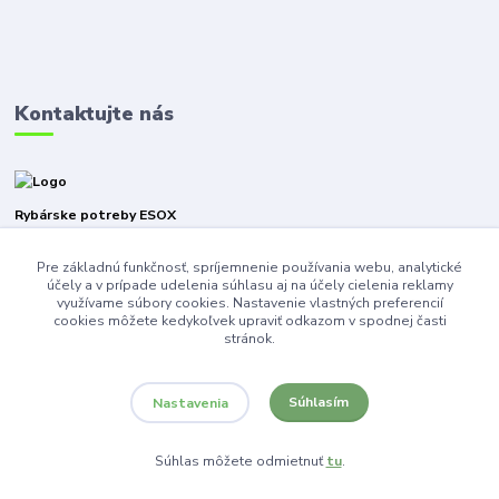
Kontaktujte nás
Rybárske potreby ESOX
Pre základnú funkčnosť, spríjemnenie používania webu, analytické
+421940316471
účely a v prípade udelenia súhlasu aj na účely cielenia reklamy
využívame súbory cookies. Nastavenie vlastných preferencií
esoxnz@gmail.com
cookies môžete kedykoľvek upraviť odkazom v spodnej časti
stránok.
Súhlasím
Nastavenia
Súhlas môžete odmietnuť
tu
.
Vytvorené na
Eshop-rychlo.sk