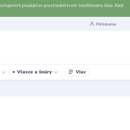
ostupnosti produktov prostredníctvom telefónneho čísla. Radi
Prihlásenie
Viac
Vlasce a šnúry