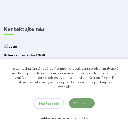
Kontaktujte nás
Rybárske potreby ESOX
Pre základnú funkčnosť, spríjemnenie používania webu, analytické
+421940316471
účely a v prípade udelenia súhlasu aj na účely cielenia reklamy
využívame súbory cookies. Nastavenie vlastných preferencií
esoxnz@gmail.com
cookies môžete kedykoľvek upraviť odkazom v spodnej časti
stránok.
Súhlasím
Nastavenia
Súhlas môžete odmietnuť
tu
.
Vytvorené na
Eshop-rychlo.sk