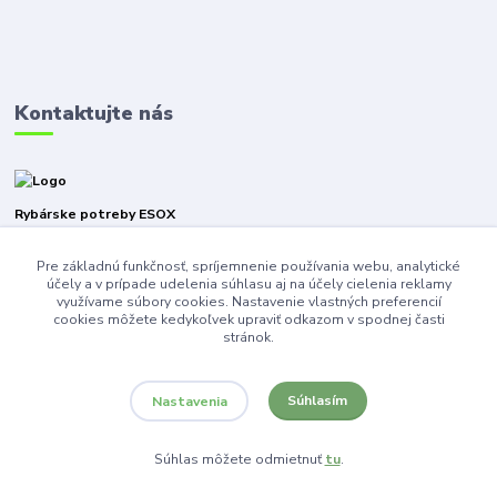
Kontaktujte nás
Rybárske potreby ESOX
Pre základnú funkčnosť, spríjemnenie používania webu, analytické
+421940316471
účely a v prípade udelenia súhlasu aj na účely cielenia reklamy
využívame súbory cookies. Nastavenie vlastných preferencií
esoxnz@gmail.com
cookies môžete kedykoľvek upraviť odkazom v spodnej časti
stránok.
Súhlasím
Nastavenia
Súhlas môžete odmietnuť
tu
.
Vytvorené na
Eshop-rychlo.sk