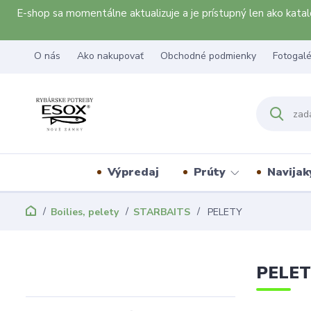
E-shop sa momentálne aktualizuje a je prístupný len ako kat
O nás
Ako nakupovať
Obchodné podmienky
Fotogalé
Výpredaj
Prúty
Navijak
Boilies, pelety
STARBAITS
PELETY
PELE