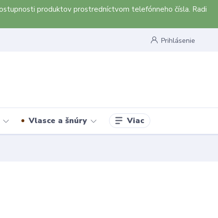
ostupnosti produktov prostredníctvom telefónneho čísla. Radi
Prihlásenie
Viac
Vlasce a šnúry