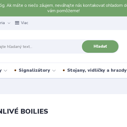
alóg. Ak máte o niečo záujem, neváhajte nás kontakovať ohľadom d
vám pomôžeme!
ria
Viac
Hľadať
y
Signalizátory
Stojany, vidličky a hrazdy
LIVÉ BOILIES