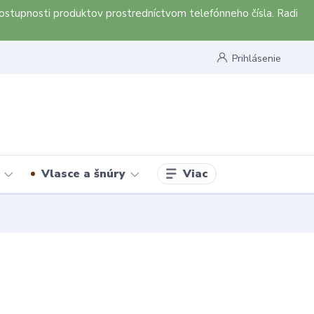
ostupnosti produktov prostredníctvom telefónneho čísla. Radi
Prihlásenie
Viac
Vlasce a šnúry