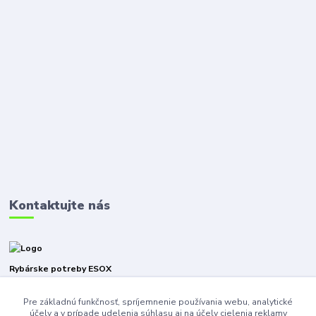
Kontaktujte nás
Rybárske potreby ESOX
Pre základnú funkčnosť, spríjemnenie používania webu, analytické
+421940316471
účely a v prípade udelenia súhlasu aj na účely cielenia reklamy