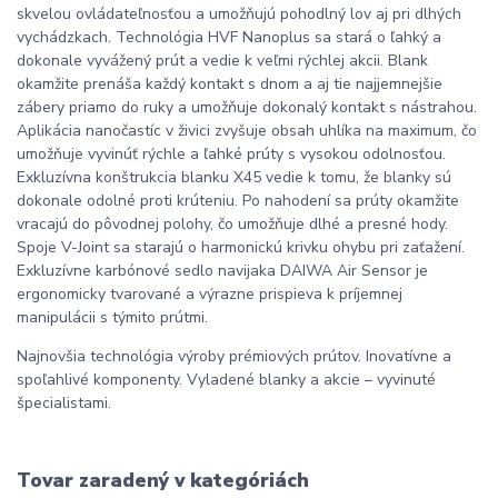
skvelou ovládateľnosťou a umožňujú pohodlný lov aj pri dlhých
vychádzkach. Technológia HVF Nanoplus sa stará o ľahký a
dokonale vyvážený prút a vedie k veľmi rýchlej akcii. Blank
okamžite prenáša každý kontakt s dnom a aj tie najjemnejšie
zábery priamo do ruky a umožňuje dokonalý kontakt s nástrahou.
Aplikácia nanočastíc v živici zvyšuje obsah uhlíka na maximum, čo
umožňuje vyvinúť rýchle a ľahké prúty s vysokou odolnosťou.
Exkluzívna konštrukcia blanku X45 vedie k tomu, že blanky sú
dokonale odolné proti krúteniu. Po nahodení sa prúty okamžite
vracajú do pôvodnej polohy, čo umožňuje dlhé a presné hody.
Spoje V-Joint sa starajú o harmonickú krivku ohybu pri zaťažení.
Exkluzívne karbónové sedlo navijaka DAIWA Air Sensor je
ergonomicky tvarované a výrazne prispieva k príjemnej
manipulácii s týmito prútmi.
Najnovšia technológia výroby prémiových prútov. Inovatívne a
spoľahlivé komponenty. Vyladené blanky a akcie – vyvinuté
špecialistami.
Tovar zaradený v kategóriách