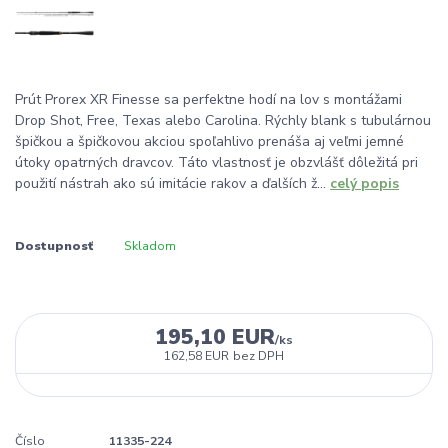
Prút Prorex XR Finesse sa perfektne hodí na lov s montážami
Drop Shot, Free, Texas alebo Carolina. Rýchly blank s tubulárnou
špičkou a špičkovou akciou spoľahlivo prenáša aj veľmi jemné
útoky opatrných dravcov. Táto vlastnosť je obzvlášť dôležitá pri
použití nástrah ako sú imitácie rakov a ďalších ž...
celý popis
Dostupnosť
Skladom
195,10 EUR
/
ks
162,58 EUR
bez DPH
Číslo
11335-224