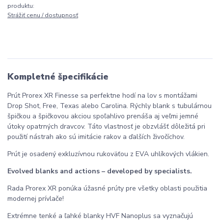
produktu:
Strážiť cenu / dostupnosť
Kompletné špecifikácie
Prút Prorex XR Finesse sa perfektne hodí na lov s montážami
Drop Shot, Free, Texas alebo Carolina. Rýchly blank s tubulárnou
špičkou a špičkovou akciou spoľahlivo prenáša aj veľmi jemné
útoky opatrných dravcov. Táto vlastnosť je obzvlášť dôležitá pri
použití nástrah ako sú imitácie rakov a ďalších živočíchov.
Prút je osadený exkluzívnou rukoväťou z EVA uhlíkových vlákien.
Evolved blanks and actions – developed by specialists.
Rada Prorex XR ponúka úžasné prúty pre všetky oblasti použitia
modernej prívlače!
Extrémne tenké a ľahké blanky HVF Nanoplus sa vyznačujú