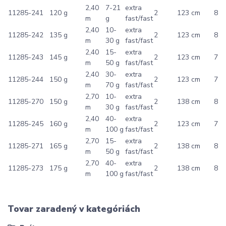
2,40
7-21
extra
11285-241
120 g
2
123 cm
8
m
g
fast/fast
2,40
10-
extra
11285-242
135 g
2
123 cm
8
m
30 g
fast/fast
2,40
15-
extra
11285-243
145 g
2
123 cm
7
m
50 g
fast/fast
2,40
30-
extra
11285-244
150 g
2
123 cm
7
m
70 g
fast/fast
2,70
10-
extra
11285-270
150 g
2
138 cm
8
m
30 g
fast/fast
2,40
40-
extra
11285-245
160 g
2
123 cm
7
m
100 g
fast/fast
2,70
15-
extra
11285-271
165 g
2
138 cm
8
m
50 g
fast/fast
2,70
40-
extra
11285-273
175 g
2
138 cm
8
m
100 g
fast/fast
Tovar zaradený v kategóriách