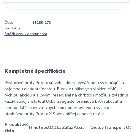
Číslo
11285-273
produktu:
Strážiť cenu / dostupnosť
Kompletné špecifikácie
Prívlačové prúty Prorex sú veľmi dobre vyvážené a vyznačujú sa
príjemnou ovládateľnosťou. Blank z uhlíkových vlákien HMC+ s
rýchlou akciou a silovými rezervami na chrbtici umožňuje zvládnuť
každý súboj s istotou! Očká Seaguide, prémiová EVA rukoväť a
mnoho ďalších inovatívnych komponentov tvoria vysoko
atraktívne prúty Prorex X Spin v nižšej cenovej relácii.
Produktové
Hmotnosť
Dĺžka
Záťaž
Akcia
Dielov
Transport
Oči
číslo