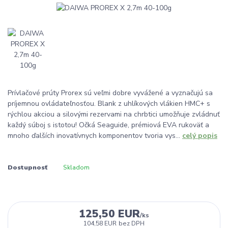
Prívlačové prúty Prorex sú veľmi dobre vyvážené a vyznačujú sa
príjemnou ovládateľnosťou. Blank z uhlíkových vlákien HMC+ s
rýchlou akciou a silovými rezervami na chrbtici umožňuje zvládnuť
každý súboj s istotou! Očká Seaguide, prémiová EVA rukoväť a
mnoho ďalších inovatívnych komponentov tvoria vys...
celý popis
Dostupnosť
Skladom
125,50 EUR
/
ks
104,58 EUR
bez DPH