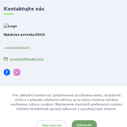
Kontaktujte nás
Rybárske potreby ESOX
+421940316471
esoxnz@gmail.com
Pre základnú funkčnosť, spríjemnenie používania webu, analytické
Vytvorené na
Eshop-rychlo.sk
účely a v prípade udelenia súhlasu aj na účely cielenia reklamy
využívame súbory cookies. Nastavenie vlastných preferencií cookies
môžete kedykoľvek upraviť odkazom v spodnej časti stránok.
Súhlasím
Nastavenia