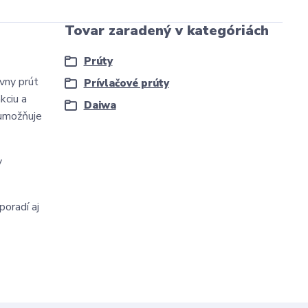
Tovar zaradený v kategóriách
Prúty
vny prút
Prívlačové prúty
kciu a
Daiwa
 umožňuje
y
poradí aj