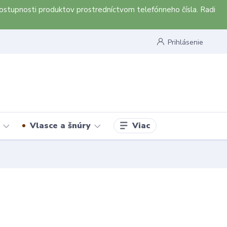
ostupnosti produktov prostredníctvom telefónneho čísla. Radi
Prihlásenie
Viac
Vlasce a šnúry