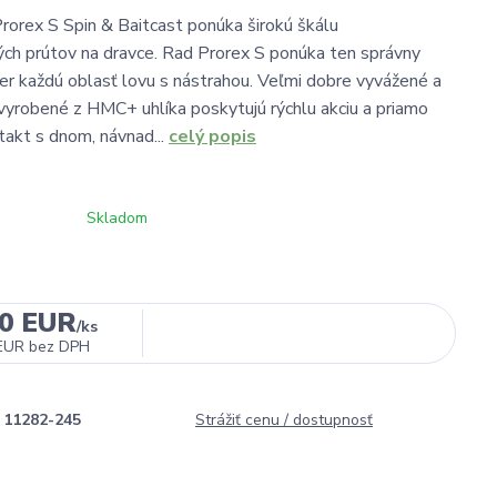
Prorex S Spin & Baitcast ponúka širokú škálu
ých prútov na dravce. Rad Prorex S ponúka ten správny
er každú oblasť lovu s nástrahou. Veľmi dobre vyvážené a
 vyrobené z HMC+ uhlíka poskytujú rýchlu akciu a priamo
takt s dnom, návnad...
celý popis
Skladom
90 EUR
/
ks
EUR
bez DPH
11282-245
Strážiť cenu / dostupnosť