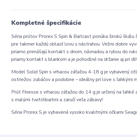
Kompletné špecifikácie
Séria prútov Prorex S Spin & Baitcast ponúka širokú škálu
pre takmer každú oblasť lovu s nástrahou. Veľmi dobre vyv
priamo prenášajú kontakt s dnom, návnadou a rybou do ruk
priamy kontakt s blankom a je pohodlné na držanie aj pri d
Model Solid Spin s vrhacou záťažou 4-18 g je vybavený citl
ostriežov, zubáčov a podobne – ideálny pri love s ľahkým
Prút Finesse s vrhacou záťažou do 14 g je určený na ľahké a 
s malými twitchbaitmi a zaručí veľa zábavy!
Séria Prorex S je vybavená vysoko kvalitnými očkami Seagui