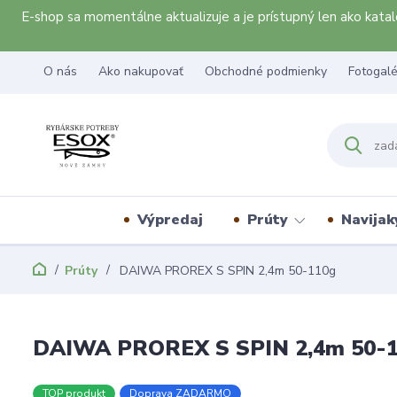
E-shop sa momentálne aktualizuje a je prístupný len ako kat
O nás
Ako nakupovať
Obchodné podmienky
Fotogalé
Výpredaj
Prúty
Navijak
Prúty
DAIWA PROREX S SPIN 2,4m 50-110g
DAIWA PROREX S SPIN 2,4m 50-
TOP produkt
Doprava ZADARMO