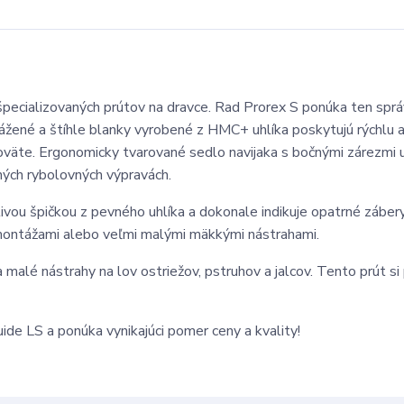
 špecializovaných prútov na dravce. Rad Prorex S ponúka ten sprá
ážené a štíhle blanky vyrobené z HMC+ uhlíka poskytujú rýchlu a
oväte. Ergonomicky tvarované sedlo navijaka s bočnými zárezmi
lhých rybolovných výpravách.
ivou špičkou z pevného uhlíka a dokonale indikuje opatrné záber
i montážami alebo veľmi malými mäkkými nástrahami.
malé nástrahy na lov ostriežov, pstruhov a jalcov. Tento prút si 
de LS a ponúka vynikajúci pomer ceny a kvality!