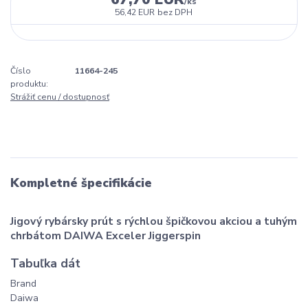
/
ks
56,42 EUR
bez DPH
Číslo
11664-245
produktu:
Strážiť cenu / dostupnosť
Kompletné špecifikácie
Jigový rybársky prút s rýchlou špičkovou akciou a tuhým
chrbátom DAIWA Exceler Jiggerspin
Tabuľka dát
Brand
Daiwa