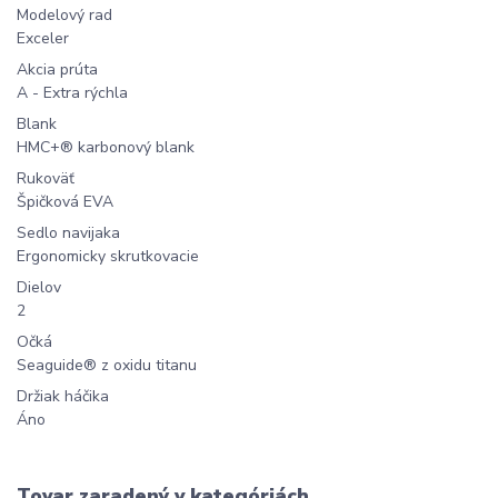
Modelový rad
Exceler
Akcia prúta
A - Extra rýchla
Blank
HMC+® karbonový blank
Rukoväť
Špičková EVA
Sedlo navijaka
Ergonomicky skrutkovacie
Dielov
2
Očká
Seaguide® z oxidu titanu
Držiak háčika
Áno
Tovar zaradený v kategóriách