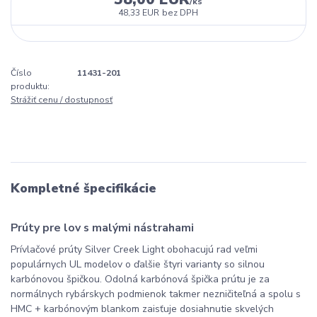
/
ks
48,33 EUR
bez DPH
Číslo
11431-201
produktu:
Strážiť cenu / dostupnosť
Kompletné špecifikácie
Prúty pre lov s malými nástrahami
Prívlačové prúty Silver Creek Light obohacujú rad veľmi
populárnych UL modelov o ďalšie štyri varianty so silnou
karbónovou špičkou. Odolná karbónová špička prútu je za
normálnych rybárskych podmienok takmer nezničiteľná a spolu s
HMC + karbónovým blankom zaisťuje dosiahnutie skvelých