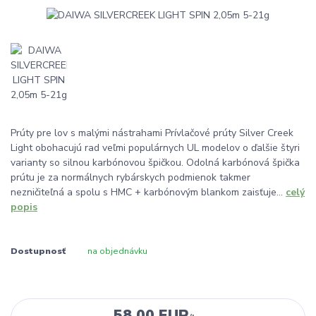
Prúty pre lov s malými nástrahami Prívlačové prúty Silver Creek
Light obohacujú rad veľmi populárnych UL modelov o ďalšie štyri
varianty so silnou karbónovou špičkou. Odolná karbónová špička
prútu je za normálnych rybárskych podmienok takmer
nezničiteľná a spolu s HMC + karbónovým blankom zaisťuje...
celý
popis
Dostupnosť
na objednávku
58,00 EUR