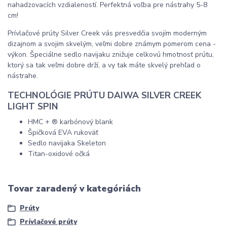
nahadzovacích vzdialeností. Perfektná voľba pre nástrahy 5-8
cm!
Prívlačové prúty Silver Creek vás presvedčia svojím moderným
dizajnom a svojim skvelým, veľmi dobre známym pomerom cena -
výkon. Špeciálne sedlo navijaku znižuje celkovú hmotnosť prútu,
ktorý sa tak veľmi dobre drží, a vy tak máte skvelý prehľad o
nástrahe.
TECHNOLÓGIE PRÚTU DAIWA SILVER CREEK
LIGHT SPIN
HMC + ® karbónový blank
Špičková EVA rukoväť
Sedlo navijaka Skeleton
Titan-oxidové očká
Tovar zaradený v kategóriách
Prúty
Prívlačové prúty