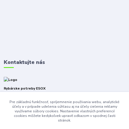
Kontaktujte nás
Rybárske potreby ESOX
Pre základnú funkčnosť, spríjemnenie používania webu, analytické
+421940316471
účely a v prípade udelenia súhlasu aj na účely cielenia reklamy
využívame súbory cookies. Nastavenie vlastných preferencií
esoxnz@gmail.com
cookies môžete kedykoľvek upraviť odkazom v spodnej časti
stránok.