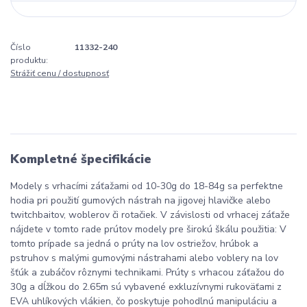
Číslo
11332-240
produktu:
Strážiť cenu / dostupnosť
Kompletné špecifikácie
Modely s vrhacími záťažami od 10-30g do 18-84g sa perfektne
hodia pri použití gumových nástrah na jigovej hlavičke alebo
twitchbaitov, woblerov či rotačiek. V závislosti od vrhacej záťaže
nájdete v tomto rade prútov modely pre širokú škálu použitia: V
tomto prípade sa jedná o prúty na lov ostriežov, hrúbok a
pstruhov s malými gumovými nástrahami alebo voblery na lov
šťúk a zubáčov rôznymi technikami. Prúty s vrhacou záťažou do
30g a dĺžkou do 2.65m sú vybavené exkluzívnymi rukoväťami z
EVA uhlíkových vlákien, čo poskytuje pohodlnú manipuláciu a