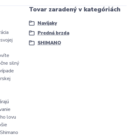
Tovar zaradený v kategóriách
Navijaky
ácia
Predná brzda
 svojej
SHIMANO
ovíte
čne silný
prípade
rskej
rajú
vanie
ého lovu
pšie
k Shimano