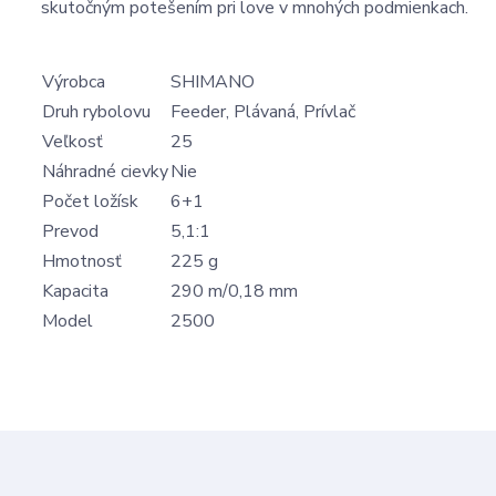
skutočným potešením pri love v mnohých podmienkach.
Výrobca
SHIMANO
Druh rybolovu
Feeder, Plávaná, Prívlač
Veľkosť
25
Náhradné cievky
Nie
Počet ložísk
6+1
Prevod
5,1:1
Hmotnosť
225 g
Kapacita
290 m/0,18 mm
Model
2500