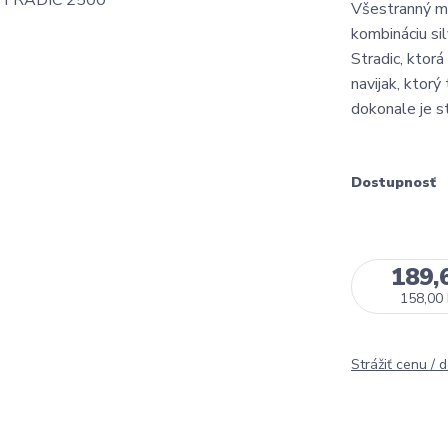
Všestranný m
kombináciu sil
Stradic, ktorá
navijak, ktorý
dokonale je st
Dostupnosť
189,
158,00
Strážiť cenu / 