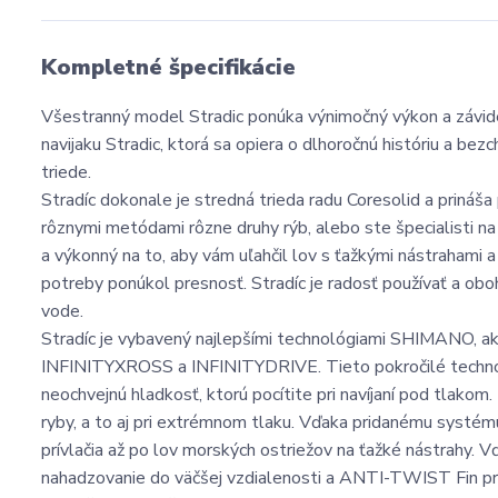
Kompletné špecifikácie
Všestranný model Stradic ponúka výnimočný výkon a záviden
navijaku Stradic, ktorá sa opiera o dlhoročnú históriu a bezc
triede.
Stradíc dokonale je stredná trieda radu Coresolid a prináša
rôznymi metódami rôzne druhy rýb, alebo ste špecialisti na
a výkonný na to, aby vám uľahčil lov s ťažkými nástrahami a
potreby ponúkol presnosť. Stradíc je radosť používať a oboh
vode.
Stradíc je vybavený najlepšími technológiami SHIMANO, ak
INFINITYXROSS a INFINITYDRIVE. Tieto pokročilé techno
neochvejnú hladkosť, ktorú pocítite pri navíjaní pod tla
ryby, a to aj pri extrémnom tlaku. Vďaka pridanému systém
prívlačia až po lov morských ostriežov na ťažké nástrahy. 
nahadzovanie do väčšej vzdialenosti a ANTI-TWIST Fin pre