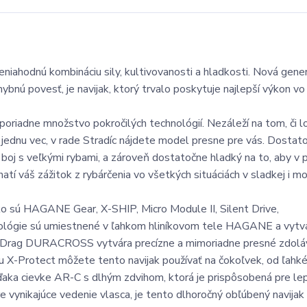
iahodnú kombináciu sily, kultivovanosti a hladkosti. Nová gener
hybnú povesť, je navijak, ktorý trvalo poskytuje najlepší výkon vo
 poriadne množstvo pokročilých technológií. Nezáleží na tom, či l
 jednu vec, v rade Stradíc nájdete model presne pre vás. Dostato
 boj s veľkými rybami, a zároveň dostatočne hladký na to, aby v 
atí váš zážitok z rybárčenia vo všetkých situáciách v sladkej i mo
o sú HAGANE Gear, X-SHIP, Micro Module II, Silent Drive,
lógie sú umiestnené v ľahkom hliníkovom tele HAGANE a vytvá
kom. Drag DURACROSS vytvára precízne a mimoriadne presné zdolá
u X-Protect môžete tento navijak používať na čokoľvek, od ľahk
Vďaka cievke AR-C s dlhým zdvihom, ktorá je prispôsobená pre le
 vynikajúce vedenie vlasca, je tento dlhoročný obľúbený navija