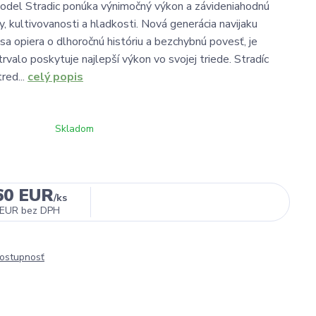
odel Stradic ponúka výnimočný výkon a závideniahodnú
y, kultivovanosti a hladkosti. Nová generácia navijaku
 sa opiera o dlhoročnú históriu a bezchybnú povesť, je
 trvalo poskytuje najlepší výkon vo svojej triede. Stradíc
red...
celý popis
Skladom
60 EUR
/
ks
 EUR
bez DPH
dostupnosť