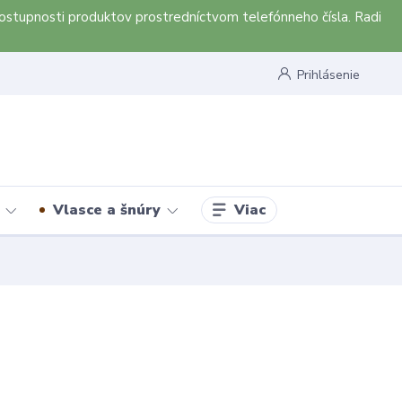
ostupnosti produktov prostredníctvom telefónneho čísla. Radi
Prihlásenie
Viac
Vlasce a šnúry