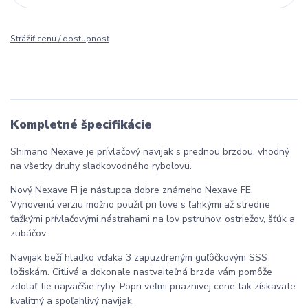
Strážiť cenu / dostupnosť
Kompletné špecifikácie
Shimano Nexave je prívlačový navijak s prednou brzdou, vhodný
na všetky druhy sladkovodného rybolovu.
Nový Nexave FI je nástupca dobre známeho Nexave FE.
Vynovenú verziu možno použiť pri love s ľahkými až stredne
ťažkými prívlačovými nástrahami na lov pstruhov, ostriežov, šťúk a
zubáčov.
Navijak beží hladko vďaka 3 zapuzdreným guľôčkovým SSS
ložiskám. Citlivá a dokonale nastvaiteľná brzda vám pomôže
zdolať tie najväčšie ryby. Popri veľmi priaznivej cene tak získavate
kvalitný a spoľahlivý navijak.