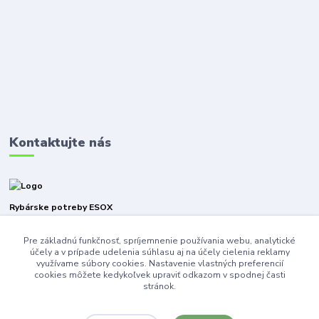
Kontaktujte nás
Rybárske potreby ESOX
Pre základnú funkčnosť, spríjemnenie používania webu, analytické
+421940316471
účely a v prípade udelenia súhlasu aj na účely cielenia reklamy
využívame súbory cookies. Nastavenie vlastných preferencií
esoxnz@gmail.com
cookies môžete kedykoľvek upraviť odkazom v spodnej časti
stránok.