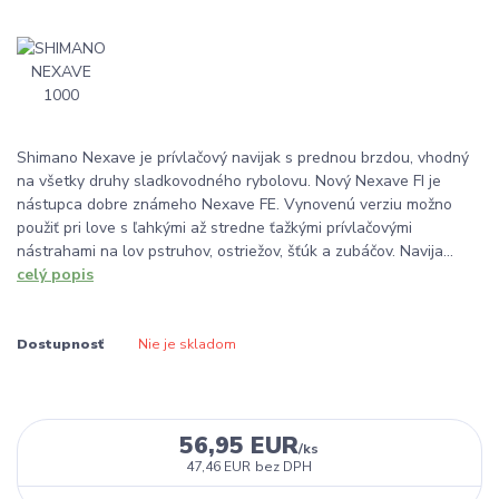
Shimano Nexave je prívlačový navijak s prednou brzdou, vhodný
na všetky druhy sladkovodného rybolovu. Nový Nexave FI je
nástupca dobre známeho Nexave FE. Vynovenú verziu možno
použiť pri love s ľahkými až stredne ťažkými prívlačovými
nástrahami na lov pstruhov, ostriežov, šťúk a zubáčov. Navija...
celý popis
Dostupnosť
Nie je skladom
56,95 EUR
/
ks
47,46 EUR
bez DPH