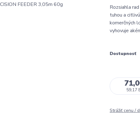
Rozsiahla rad
tuhou a citliv
komerčných lo
vyhovuje aké
Dostupnosť
71,
59,17 
Strážiť cenu / 