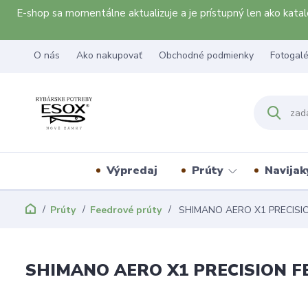
E-shop sa momentálne aktualizuje a je prístupný len ako kat
O nás
Ako nakupovať
Obchodné podmienky
Fotogalé
Výpredaj
Prúty
Navijak
Prúty
Feedrové prúty
SHIMANO AERO X1 PRECISIO
SHIMANO AERO X1 PRECISION FE