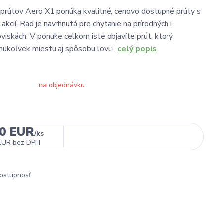
 prútov Aero X1 ponúka kvalitné, cenovo dostupné prúty s
ú akcií. Rad je navrhnutá pre chytanie na prírodných i
viskách. V ponuke celkom iste objavíte prút, ktorý
mukoľvek miestu aj spôsobu lovu.
celý popis
na objednávku
00 EUR
/
ks
EUR
bez DPH
dostupnosť