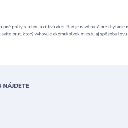
né prúty s tuhou a citlivú akcií. Rad je navrhnutá pre chytanie 
bjavíte prút, ktorý vyhovuje akémukoľvek miestu aj spôsobu lovu
S NÁJDETE