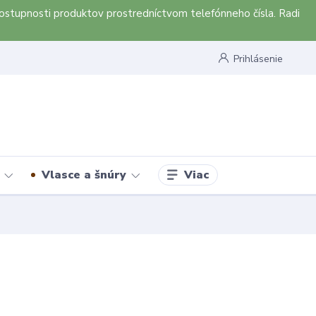
ostupnosti produktov prostredníctvom telefónneho čísla. Radi
Prihlásenie
Viac
Vlasce a šnúry