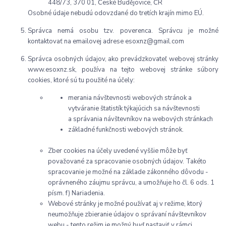
448/73, 370 01, České Budějovice, ČR
Osobné údaje nebudú odovzdané do tretích krajín mimo EÚ.
Správca nemá osobu tzv. poverenca. Správcu je možné
kontaktovať na emailovej adrese esoxnz@gmail.com
Správca osobných údajov, ako prevádzkovateľ webovej stránky
www.esoxnz.sk, používa na tejto webovej stránke súbory
cookies, ktoré sú tu použité na účely:
merania návštevnosti webových stránok a
vytváranie štatistík týkajúcich sa návštevnosti
a správania návštevníkov na webových stránkach
základné funkčnosti webových stránok.
Zber cookies na účely uvedené vyššie môže byť
považované za spracovanie osobných údajov. Takéto
spracovanie je možné na základe zákonného dôvodu -
oprávneného záujmu správcu, a umožňuje ho čl. 6 ods. 1
písm. f) Nariadenia.
Webové stránky je možné používať aj v režime, ktorý
neumožňuje zbieranie údajov o správaní návštevníkov
webu - tento režim je možný buď nastaviť v rámci