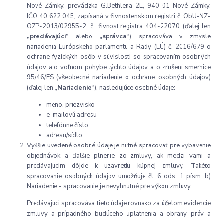
Nové Zámky, prevádzka G.Bethlena 2E, 940 01 Nové Zámky,
IČO 40 622 045, zapísaná v živnostenskom registri č. ObU-NZ-
OZP-2013/02955-2, č. živnost.registra 404-22070 (ďalej len
„predávajúci“
alebo
„správca“
) spracováva v zmysle
nariadenia Európskeho parlamentu a Rady (EÚ) č. 2016/679 o
ochrane fyzických osôb v súvislosti so spracovaním osobných
údajov a o voľnom pohybe týchto údajov a o zrušení smernice
95/46/ES (všeobecné nariadenie o ochrane osobných údajov)
(ďalej len
„Nariadenie“
), nasledujúce osobné údaje:
meno, priezvisko
e-mailovú adresu
telefónne číslo
adresu/sídlo
Vyššie uvedené osobné údaje je nutné spracovať pre vybavenie
objednávok a ďalšie plnenie zo zmluvy, ak medzi vami a
predávajúcim dôjde k uzavretiu kúpnej zmluvy. Takéto
spracovanie osobných údajov umožňuje čl. 6 ods. 1 písm. b)
Nariadenie - spracovanie je nevyhnutné pre výkon zmluvy.
Predávajúci spracováva tieto údaje rovnako za účelom evidencie
zmluvy a prípadného budúceho uplatnenia a obrany práv a