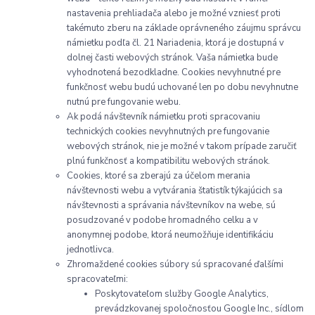
nastavenia prehliadača
alebo je možné vzniesť proti
takémuto zberu na základe oprávneného záujmu správcu
námietku podľa čl. 21 Nariadenia, ktorá je dostupná v
dolnej časti webových stránok. Vaša námietka bude
vyhodnotená bezodkladne. Cookies nevyhnutné pre
funkčnosť
webu budú uchované len po dobu nevyhnutne
nutnú pre fungovanie webu.
Ak podá návštevník námietku proti spracovaniu
technických cookies nevyhnutných pre fungovanie
webových stránok, nie je možné v takom prípade zaručiť
plnú funkčnosť a kompatibilitu webových stránok.
Cookies, ktoré sa zberajú za účelom merania
návštevnosti webu a vytvárania štatistík týkajúcich sa
návštevnosti a správania návštevníkov na webe, sú
posudzované v podobe hromadného celku a v
anonymnej podobe, ktorá neumožňuje identifikáciu
jednotlivca.
Zhromaždené cookies súbory sú spracované ďalšími
spracovateľmi:
Poskytovateľom služby Google Analytics,
prevádzkovanej spoločnosťou Google Inc., sídlom