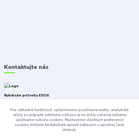
Kontaktujte nás
Rybárske potreby ESOX
Pre základnú funkčnosť, spríjemnenie používania webu, analytické
+421940316471
účely a v prípade udelenia súhlasu aj na účely cielenia reklamy
využívame súbory cookies. Nastavenie vlastných preferencií
esoxnz@gmail.com
cookies môžete kedykoľvek upraviť odkazom v spodnej časti
stránok.