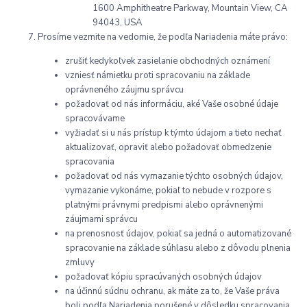
1600 Amphitheatre Parkway, Mountain View, CA
94043, USA
Prosíme vezmite na vedomie, že podľa Nariadenia máte právo:
zrušiť kedykoľvek zasielanie obchodných oznámení
vzniesť námietku proti spracovaniu na základe
oprávneného záujmu správcu
požadovať od nás informáciu, aké Vaše osobné údaje
spracovávame
vyžiadať si u nás prístup k týmto údajom a tieto nechať
aktualizovať, opraviť alebo požadovať obmedzenie
spracovania
požadovať od nás vymazanie týchto osobných údajov,
vymazanie vykonáme, pokiaľ to nebude v rozpore s
platnými právnymi predpismi alebo oprávnenými
záujmami správcu
na prenosnosť údajov, pokiaľ sa jedná o automatizované
spracovanie na základe súhlasu alebo z dôvodu plnenia
zmluvy
požadovať kópiu spracúvaných osobných údajov
na účinnú súdnu ochranu, ak máte za to, že Vaše práva
boli podľa Nariadenia porušené v dôsledku spracovania