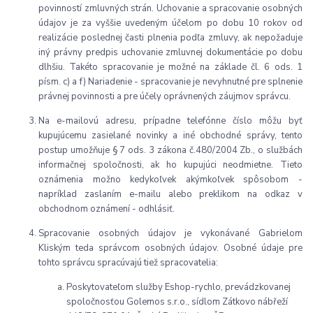
povinností zmluvných strán. Uchovanie a spracovanie osobných
údajov je za vyššie uvedeným účelom po dobu
10 rokov
od
realizácie poslednej časti plnenia podľa zmluvy, ak nepožaduje
iný právny predpis uchovanie zmluvnej dokumentácie po dobu
dlhšiu. Takéto spracovanie je možné na základe čl. 6 ods. 1
písm. c) a f) Nariadenie - spracovanie je nevyhnutné pre splnenie
právnej povinnosti a pre účely oprávnených záujmov správcu.
Na e-mailovú adresu, prípadne telefónne číslo môžu byť
kupujúcemu zasielané novinky a iné obchodné správy, tento
postup umožňuje
§ 7 ods. 3 zákona č.480/2004 Zb.,
o službách
informačnej spoločnosti, ak ho kupujúci neodmietne. Tieto
oznámenia možno kedykoľvek akýmkoľvek spôsobom -
napríklad zaslaním e-mailu alebo preklikom na odkaz v
obchodnom oznámení - odhlásiť.
Spracovanie osobných údajov je vykonávané Gabrielom
Kliským teda správcom osobných údajov. Osobné údaje pre
tohto správcu spracúvajú tiež spracovatelia:
Poskytovateľom služby Eshop-rychlo, prevádzkovanej
spoločnosťou Golemos s.r.o., sídlom Zátkovo nábřeží