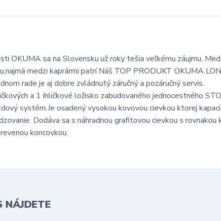
nosti OKUMA sa na Slovensku už roky tešia veľkému záujmu. Med
ievkou,najmä medzi kaprármi patrí Náš TOP PRODUKT OKUMA L
ednom rade je aj dobre zvládnutý záručný a pozáručný servis.
ičkových a 1 ihličkové ložisko zabudovaného jednocestného ST
ový systém.Je osadený vysokou kovovou cievkou ktorej kapaci
adzovanie. Dodáva sa s náhradnou grafitovou cievkou s rovnakou 
 drevenou koncovkou.
S NÁJDETE