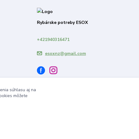
Rybárske potreby ESOX
+421940316471
esoxnz@gmail.com
enia súhlasu aj na
cookies môžete