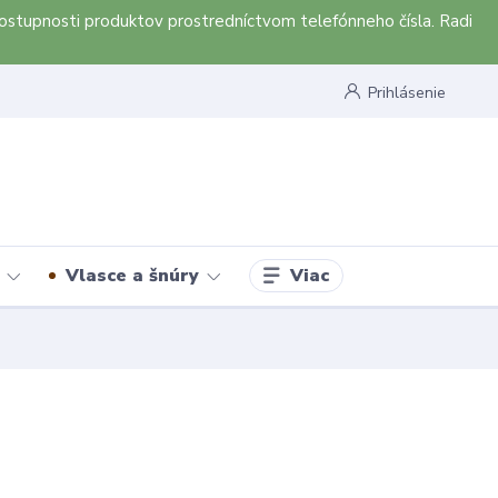
ostupnosti produktov prostredníctvom telefónneho čísla. Radi
Prihlásenie
Viac
Vlasce a šnúry