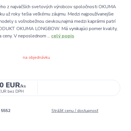
ného z najväčších svetových výrobcov spoločnosti OKUMA
ku už roky tešia veľkému záujmu. Medzi najpoužívanejšie
odely s voľnobežnou cievkou,najmä medzi kaprármi patrí
DUKT OKUMA LONGBOW. Má vynikajúci pomer kvality,
 a ceny. V neposlednom ...
celý popis
na objednávku
00 EUR
/
ks
EUR
bez DPH
5552
Strážiť cenu / dostupnosť