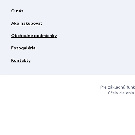
O nás
Ako nakupovať
Obchodné podmienky
Fotogaléria
Kontakty
Pre základnú funk
účely cieleni