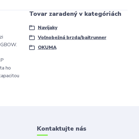
Tovar zaradený v kategóriách
Navijaky
zi
Voľnobežná brzda/baitrunner
ONGBOW.
OKUMA
OP
ta ho
kapacitou
Kontaktujte nás