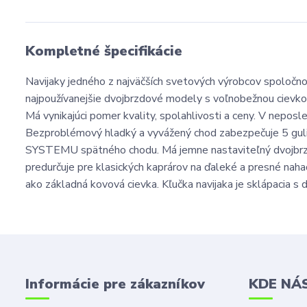
Kompletné špecifikácie
Navijaky jedného z najväčších svetových výrobcov spoloč
najpoužívanejšie dvojbrzdové modely s voľnobežnou c
Má vynikajúci pomer kvality, spolahlivosti a ceny. V neposl
Bezproblémový hladký a vyvážený chod zabezpečuje 5 gul
SYSTEMU spätného chodu. Má jemne nastaviteľný dvojbrzd
predurčuje pre klasických kaprárov na ďaleké a presné nah
ako základná kovová cievka. Kľučka navijaka je sklápacia s
Informácie pre zákazníkov
KDE NÁ