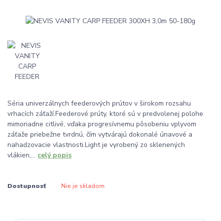
Séria univerzálnych feederových prútov v širokom rozsahu
vrhacích záťaží.Feederové prúty, ktoré sú v predvolenej polohe
mimoriadne citlivé, vďaka progresívnemu pôsobeniu vplyvom
záťaže priebežne tvrdnú, čím vytvárajú dokonalé únavové a
nahadzovacie vlastnosti.Light je vyrobený zo sklenených
vlákien,...
celý popis
Dostupnosť
Nie je skladom