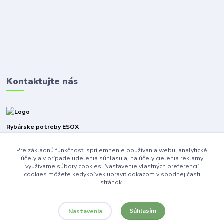
Kontaktujte nás
Rybárske potreby ESOX
Pre základnú funkčnosť, spríjemnenie používania webu, analytické
+421940316471
účely a v prípade udelenia súhlasu aj na účely cielenia reklamy
využívame súbory cookies. Nastavenie vlastných preferencií
esoxnz@gmail.com
cookies môžete kedykoľvek upraviť odkazom v spodnej časti
stránok.
Súhlasím
Nastavenia