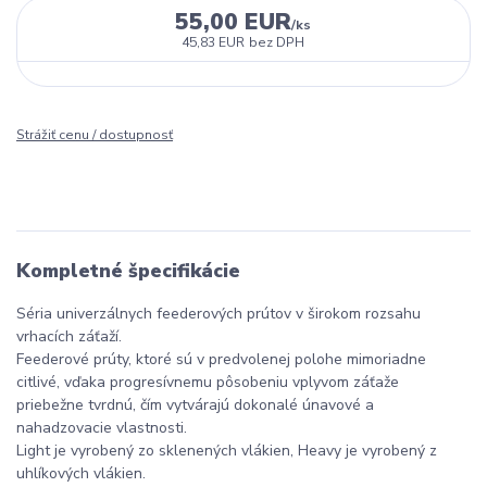
55,00 EUR
/
ks
45,83 EUR
bez DPH
Strážiť cenu / dostupnosť
Kompletné špecifikácie
Séria univerzálnych feederových prútov v širokom rozsahu
vrhacích záťaží.
Feederové prúty, ktoré sú v predvolenej polohe mimoriadne
citlivé, vďaka progresívnemu pôsobeniu vplyvom záťaže
priebežne tvrdnú, čím vytvárajú dokonalé únavové a
nahadzovacie vlastnosti.
Light je vyrobený zo sklenených vlákien, Heavy je vyrobený z
uhlíkových vlákien.