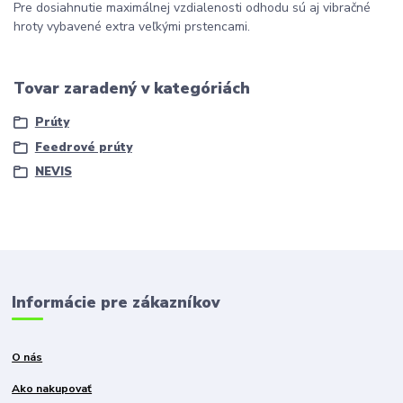
Pre dosiahnutie maximálnej vzdialenosti odhodu sú aj vibračné
hroty vybavené extra veľkými prstencami.
Tovar zaradený v kategóriách
Prúty
Feedrové prúty
NEVIS
Informácie pre zákazníkov
O nás
Ako nakupovať