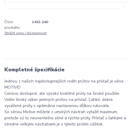
Číslo
1432-240
produktu:
Strážiť cenu / dostupnosť
Kompletné špecifikácie
Jednou z našich najdostupnejších rodín prútov na prívlač je séria
MOTIVE!
Cenovo dostupné, ale vysoko kvalitné prúty na široké použitie.
Veľmi široký výber jemných prútov na prívlač. Ľahké, dobre
vyvážené prúty s optimálne nastavenou dĺžkou rukoväte.
So sériou Motive môžete z umelých nástrah vyťažiť maximum,
pretože sú to neuveriteľne silné a rýchle prúty. Prívlač s ľahkými a
stredne veľkými nástrahami je s týmito prútmi zážitok.