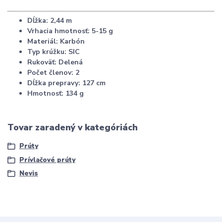
Dĺžka: 2,44 m
Vrhacia hmotnosť: 5-15 g
Materiál: Karbón
Typ krúžku: SIC
Rukoväť: Delená
Počet členov: 2
Dĺžka prepravy: 127 cm
Hmotnosť: 134 g
Tovar zaradený v kategóriách
Prúty
Prívlačové prúty
Nevis