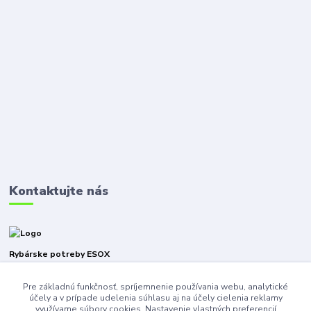
Kontaktujte nás
Rybárske potreby ESOX
Pre základnú funkčnosť, spríjemnenie používania webu, analytické
+421940316471
účely a v prípade udelenia súhlasu aj na účely cielenia reklamy
využívame súbory cookies. Nastavenie vlastných preferencií