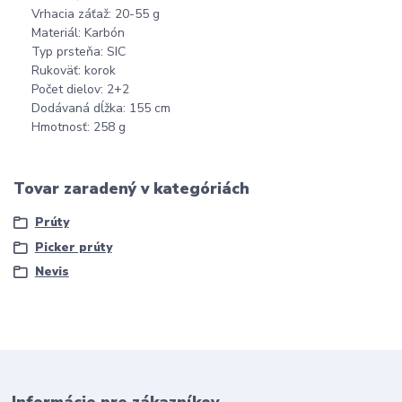
Vrhacia záťaž: 20-55 g
Materiál: Karbón
Typ prsteňa: SIC
Rukoväť: korok
Počet dielov: 2+2
Dodávaná dĺžka: 155 cm
Hmotnosť: 258 g
Tovar zaradený v kategóriách
Prúty
Picker prúty
Nevis