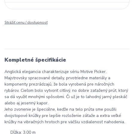
Strážiť cenu / dostupnosť
Kompletné špecifikácie
Anglická elegancia charakterizuje sériu Motive Picker.
Majstrovsky spracované detaily, prvotriedne materiály a
komponenty prezrádzajú, že bola vyrobená pre náročných
rybárov. Cieľom bolo vytvoriť citlivý, no dobre zaťažený prút, ktorý
sa dá využiť mnohými spôsobmi. Či už je to lahodný jarný pleskáč
alebo aj jesenný kapor.
Jeho zvonenie je špeciálne, keďže na telo prúta sme použili
dvojstopové krúžky pre lepšie rozloženie záťaže a extra veľké
krúžky na vibračných hrotoch pre väčšiu vzdialenosť nahodenia.
Dĺžka: 3,00 m