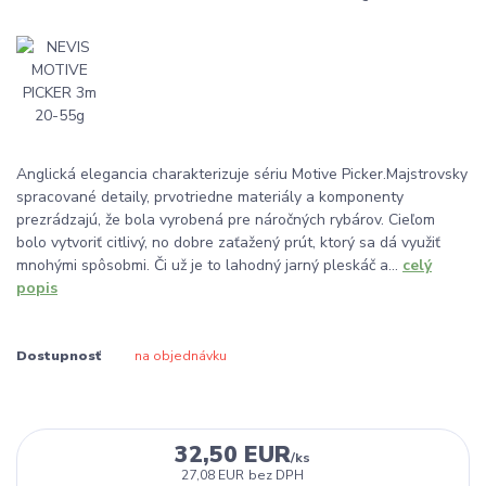
Anglická elegancia charakterizuje sériu Motive Picker.Majstrovsky
spracované detaily, prvotriedne materiály a komponenty
prezrádzajú, že bola vyrobená pre náročných rybárov. Cieľom
bolo vytvoriť citlivý, no dobre zaťažený prút, ktorý sa dá využiť
mnohými spôsobmi. Či už je to lahodný jarný pleskáč a...
celý
popis
Dostupnosť
na objednávku
32,50 EUR
/
ks
27,08 EUR
bez DPH