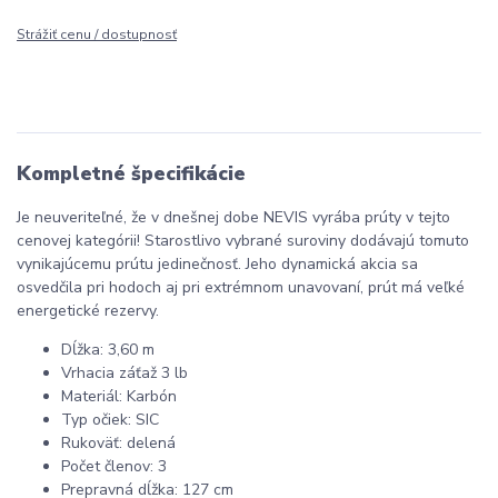
Strážiť cenu / dostupnosť
Kompletné špecifikácie
Je neuveriteľné, že v dnešnej dobe NEVIS vyrába prúty v tejto
cenovej kategórii! Starostlivo vybrané suroviny dodávajú tomuto
vynikajúcemu prútu jedinečnosť. Jeho dynamická akcia sa
osvedčila pri hodoch aj pri extrémnom unavovaní, prút má veľké
energetické rezervy.
Dĺžka: 3,60 m
Vrhacia záťaž 3 lb
Materiál: Karbón
Typ očiek: SIC
Rukoväť: delená
Počet členov: 3
Prepravná dĺžka: 127 cm