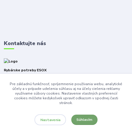
Kontaktujte nás
Rybárske potreby ESOX
Pre základnú funkčnosť, spríjemnenie používania webu, analytické
+421940316471
účely a v prípade udelenia súhlasu aj na účely cielenia reklamy
využívame súbory cookies. Nastavenie vlastných preferencií
esoxnz@gmail.com
cookies môžete kedykoľvek upraviť odkazom v spodnej časti
stránok.
Súhlasím
Nastavenia