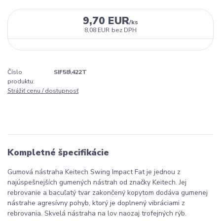
9,70 EUR
/
ks
8,08 EUR
bez DPH
Číslo
SIF58\422T
produktu:
Strážiť cenu / dostupnosť
Kompletné špecifikácie
Gumová nástraha Keitech Swing Impact Fat je jednou z
najúspešnejších gumených nástrah od značky Keitech. Jej
rebrovanie a bacuľatý tvar zakončený kopytom dodáva gumenej
nástrahe agresívny pohyb, ktorý je doplnený vibráciami z
rebrovania. Skvelá nástraha na lov naozaj trofejných rýb.