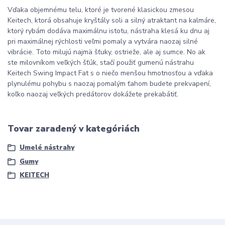
Vďaka objemnému telu, ktoré je tvorené klasickou zmesou
Keitech, ktorá obsahuje kryštály soli a silný atraktant na kalmáre,
ktorý rybám dodáva maximálnu istotu, nástraha klesá ku dnu aj
pri maximálnej rýchlosti veľmi pomaly a vytvára naozaj silné
vibrácie. Toto milujú najmä šťuky, ostrieže, ale aj sumce. No ak
ste milovníkom veľkých šťúk, stačí použiť gumenú nástrahu
Keitech Swing Impact Fat s o niečo menšou hmotnosťou a vďaka
plynulému pohybu s naozaj pomalým ťahom budete prekvapení,
koľko naozaj veľkých predátorov dokážete prekabátiť.
Tovar zaradený v kategóriách
Umelé nástrahy
Gumy
KEITECH