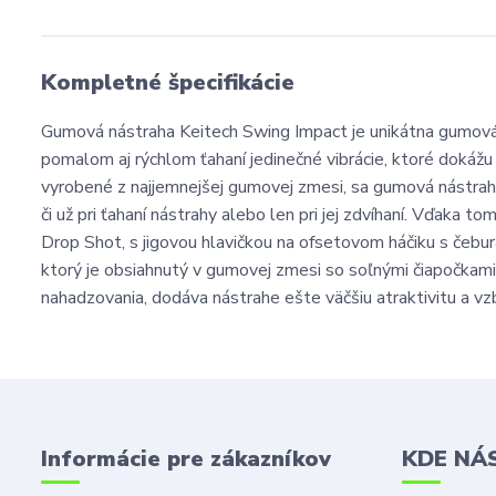
Kompletné špecifikácie
Gumová nástraha Keitech Swing Impact je unikátna gumová 
pomalom aj rýchlom ťahaní jedinečné vibrácie, ktoré dokážu
vyrobené z najjemnejšej gumovej zmesi, sa gumová nástrah
či už pri ťahaní nástrahy alebo len pri jej zdvíhaní. Vďaka
Drop Shot, s jigovou hlavičkou na ofsetovom háčiku s čebu
ktorý je obsiahnutý v gumovej zmesi so soľnými čiapočkami, 
nahadzovania, dodáva nástrahe ešte väčšiu atraktivitu a v
Informácie pre zákazníkov
KDE NÁ