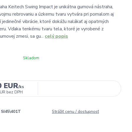
ha Keitech Swing Impact je unikátna gumová nástraha,
vojmu rebrovaniu a úzkemu tvaru vytvára pri pomalom aj
 jedinečné vibrácie, ktoré dokážu nalákať aj opatrných
eru. Vďaka tenkému tvaru tela, ktoré je vyrobené z
umovej zmesi, sa gu...
celý popis
Skladom
0 EUR
/
ks
EUR
bez DPH
SI45\401T
Strážiť cenu / dostupnosť