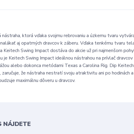
nástraha, ktorá vďaka svojmu rebrovaniu a úzkemu tvaru vytvára
 nalákať aj opatrných dravcov k záberu. Vďaka tenkému tvaru tela
a Keitech Swing Impact dostáva do akcie už pri najmenšom pohy
 tomu je Keitech Swing Impact ideálnou nástrahou na prívlač dravc
rážou alebo dokonca metódami Texas a Carolina Rig. Dip Keitech
zaručuje, že nástraha nestratí svoju atraktivitu ani po hodinách 
zbudzuje maximálnu dôveru u dravcov.
S NÁJDETE