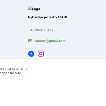
Rybárske potreby ESOX
+421940316471
esoxnz@gmail.com
enia súhlasu aj na
cookies môžete