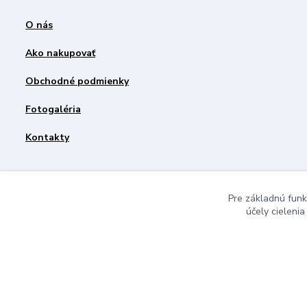
O nás
Ako nakupovať
Obchodné podmienky
Fotogaléria
Kontakty
Pre základnú funk
účely cieleni