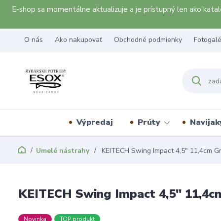
E-shop sa momentálne aktualizuje a je prístupný len ako kat
O nás
Ako nakupovať
Obchodné podmienky
Fotogalé
Výpredaj
Prúty
Navijak
Umelé nástrahy
KEITECH Swing Impact 4,5" 11,4cm Gr
KEITECH Swing Impact 4,5" 11,4c
Novinka
TOP produkt