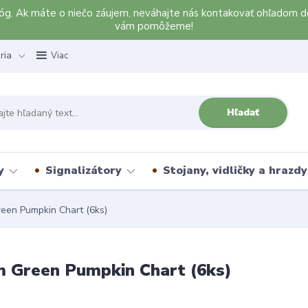
alóg. Ak máte o niečo záujem, neváhajte nás kontakovať ohľadom d
vám pomôžeme!
ria
Viac
Hľadať
y
Signalizátory
Stojany, vidličky a hrazdy
een Pumpkin Chart (6ks)
m Green Pumpkin Chart (6ks)