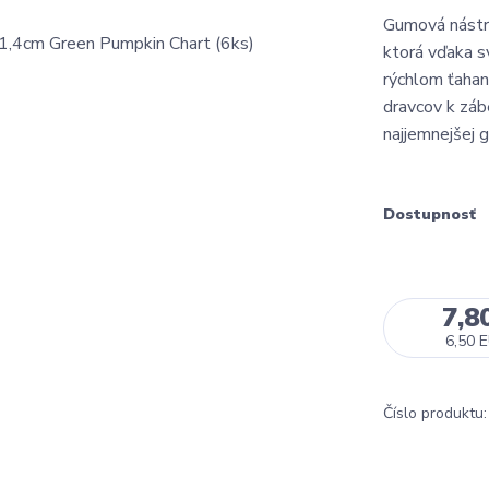
Gumová nástra
ktorá vďaka s
rýchlom ťahaní
dravcov k záb
najjemnejšej g
Dostupnosť
7,8
6,50 
Číslo produktu: