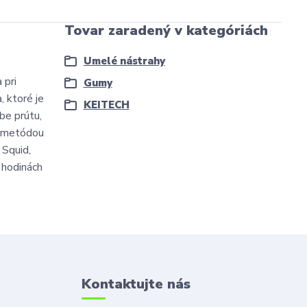
Tovar zaradený v kategóriách
Umelé nástrahy
 pri
Gumy
, ktoré je
KEITECH
be prútu,
ov metódou
 Squid,
a hodinách
Kontaktujte nás