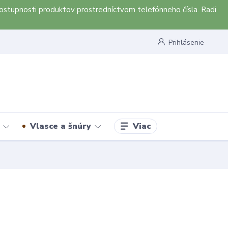
ostupnosti produktov prostredníctvom telefónneho čísla. Radi
Prihlásenie
Viac
Vlasce a šnúry