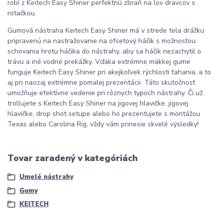
robí z Keitech Easy Shiner perfektnú zbraň na lov dravcov s
rotačkou.
Gumová nástraha Keitech Easy Shiner má v strede tela drážku
pripravenú na nastražovanie na ofsetový háčik s možnosťou
schovania hrotu háčika do nástrahy, aby sa háčik nezachytil o
trávu a iné vodné prekážky. Vďaka extrémne mäkkej gume
funguje Keitech Easy Shiner pri akejkoľvek rýchlosti ťahania, a to
aj pri naozaj extrémne pomalej prezentácii. Táto skutočnosť
umožňuje efektívne vedenie pri rôznych typoch nástrahy. Či už
trollujete s Keitech Easy Shiner na jigovej hlavičke, jigovej
hlavičke, drop shot setupe alebo ho prezentujete s montážou
Texas alebo Carolina Rig, vždy vám prinesie skvelé výsledky!
Tovar zaradený v kategóriách
Umelé nástrahy
Gumy
KEITECH