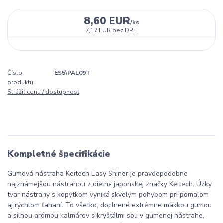
8,60 EUR
/
ks
7,17 EUR
bez DPH
Číslo
ES5\PAL09T
produktu:
Strážiť cenu / dostupnosť
Kompletné špecifikácie
Gumová nástraha Keitech Easy Shiner je pravdepodobne
najznámejšou nástrahou z dielne japonskej značky Keitech. Úzky
tvar nástrahy s kopýtkom vyniká skvelým pohybom pri pomalom
aj rýchlom ťahaní. To všetko, doplnené extrémne mäkkou gumou
a silnou arómou kalmárov s kryštálmi soli v gumenej nástrahe,