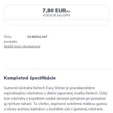
7,80 EUR
/
ks
6,50 EUR
bez DPH
Číslo
ES45\PAL04T
produktu:
Strážiť cenu / dostupnosť
Kompletné špecifikácie
Gumová nástraha Keitech Easy Shiner je pravdepodobne
najznámejšou nástrahou z dielne japonskej značky Keitech. Úzky
tvar nástrahy s kopýtkom vyniká skvelým pohybom pri pomalom
aj rýchlom ťahaní. To všetko, doplnené extrémne mäkkou gumou
a silnou arómou kalmárov s kryštálmi soli v gumenej nástrahe,