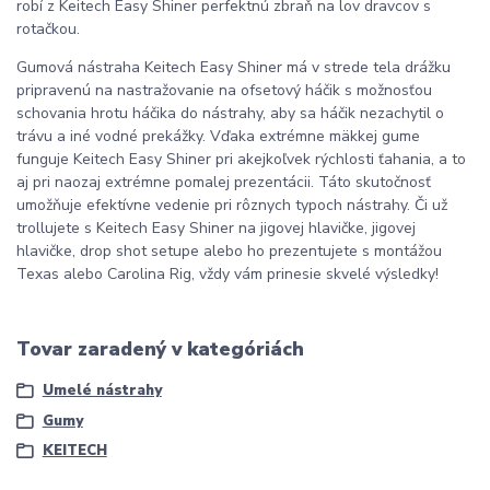
robí z Keitech Easy Shiner perfektnú zbraň na lov dravcov s
rotačkou.
Gumová nástraha Keitech Easy Shiner má v strede tela drážku
pripravenú na nastražovanie na ofsetový háčik s možnosťou
schovania hrotu háčika do nástrahy, aby sa háčik nezachytil o
trávu a iné vodné prekážky. Vďaka extrémne mäkkej gume
funguje Keitech Easy Shiner pri akejkoľvek rýchlosti ťahania, a to
aj pri naozaj extrémne pomalej prezentácii. Táto skutočnosť
umožňuje efektívne vedenie pri rôznych typoch nástrahy. Či už
trollujete s Keitech Easy Shiner na jigovej hlavičke, jigovej
hlavičke, drop shot setupe alebo ho prezentujete s montážou
Texas alebo Carolina Rig, vždy vám prinesie skvelé výsledky!
Tovar zaradený v kategóriách
Umelé nástrahy
Gumy
KEITECH