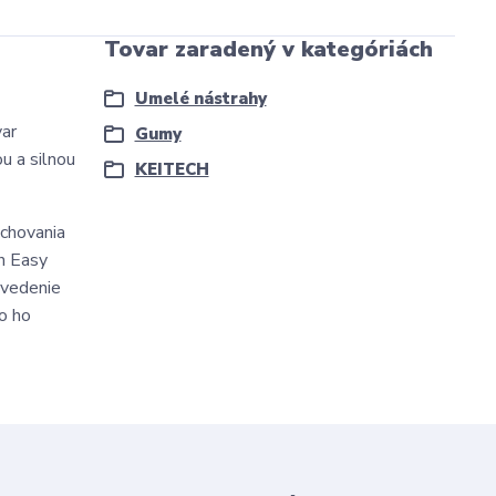
Tovar zaradený v kategóriách
Umelé nástrahy
var
Gumy
u a silnou
KEITECH
schovania
ch Easy
 vedenie
bo ho