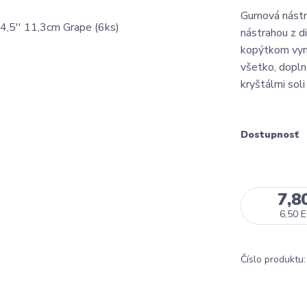
Gumová nástr
nástrahou z d
kopýtkom vyn
všetko, dopl
kryštálmi soli
Dostupnosť
7,8
6,50 
Číslo produktu: