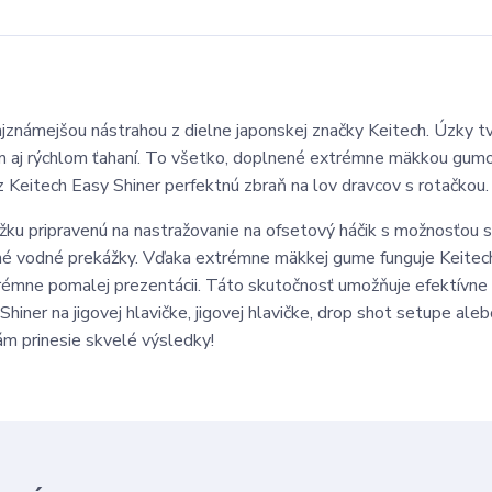
známejšou nástrahou z dielne japonskej značky Keitech. Úzky t
 aj rýchlom ťahaní. To všetko, doplnené extrémne mäkkou gumo
z Keitech Easy Shiner perfektnú zbraň na lov dravcov s rotačkou.
žku pripravenú na nastražovanie na ofsetový háčik s možnosťou 
 a iné vodné prekážky. Vďaka extrémne mäkkej gume funguje Keite
 extrémne pomalej prezentácii. Táto skutočnosť umožňuje efektívne
Shiner na jigovej hlavičke, jigovej hlavičke, drop shot setupe ale
ám prinesie skvelé výsledky!