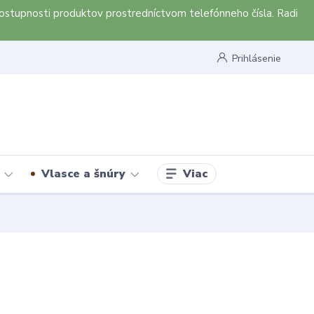
ostupnosti produktov prostredníctvom telefónneho čísla. Radi
Prihlásenie
Viac
Vlasce a šnúry