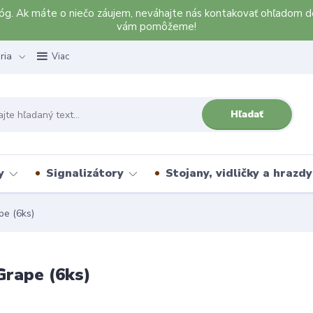
alóg. Ak máte o niečo záujem, neváhajte nás kontakovať ohľadom d
vám pomôžeme!
ria
Viac
Hľadať
y
Signalizátory
Stojany, vidličky a hrazdy
pe (6ks)
Grape (6ks)