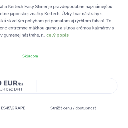
aha Keitech Easy Shiner je pravdepodobne najznámejšou
ielne japonskej značky Keitech. Úzky tvar nástrahy s
iká skvelým pohybom pri pomalom aj rýchlom ťahaní. To
nené extrémne mäkkou gumou a silnou arómou kalmárov s
 v gumenej nástrahe, r...
celý popis
Skladom
0 EUR
/
ks
EUR
bez DPH
ES45\GRAPE
Strážiť cenu / dostupnosť