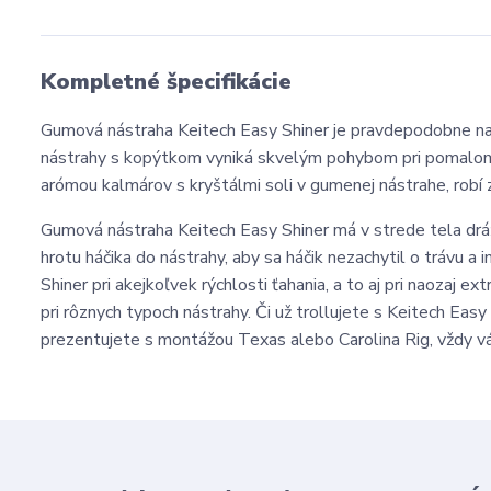
Kompletné špecifikácie
Gumová nástraha Keitech Easy Shiner je pravdepodobne naj
nástrahy s kopýtkom vyniká skvelým pohybom pri pomalom
arómou kalmárov s kryštálmi soli v gumenej nástrahe, robí 
Gumová nástraha Keitech Easy Shiner má v strede tela drá
hrotu háčika do nástrahy, aby sa háčik nezachytil o trávu
Shiner pri akejkoľvek rýchlosti ťahania, a to aj pri naozaj
pri rôznych typoch nástrahy. Či už trollujete s Keitech Easy 
prezentujete s montážou Texas alebo Carolina Rig, vždy v