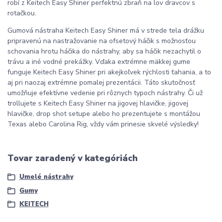
robí z Keitech Easy Shiner perfektnú zbraň na lov dravcov s
rotačkou.
Gumová nástraha Keitech Easy Shiner má v strede tela drážku
pripravenú na nastražovanie na ofsetový háčik s možnosťou
schovania hrotu háčika do nástrahy, aby sa háčik nezachytil o
trávu a iné vodné prekážky. Vďaka extrémne mäkkej gume
funguje Keitech Easy Shiner pri akejkoľvek rýchlosti ťahania, a to
aj pri naozaj extrémne pomalej prezentácii. Táto skutočnosť
umožňuje efektívne vedenie pri rôznych typoch nástrahy. Či už
trollujete s Keitech Easy Shiner na jigovej hlavičke, jigovej
hlavičke, drop shot setupe alebo ho prezentujete s montážou
Texas alebo Carolina Rig, vždy vám prinesie skvelé výsledky!
Tovar zaradený v kategóriách
Umelé nástrahy
Gumy
KEITECH