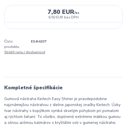
7,80 EUR
/
ks
6,50 EUR
bez DPH
Číslo
ES4\420T
produktu:
Strážiť cenu / dostupnosť
Kompletné špecifikácie
Gumová nástraha Keitech Easy Shiner je pravdepodobne
najznámejšou nástrahou z dielne japonskej značky Keitech. Úzky
tvar nástrahy s kopýtkom vyniká skvelým pohybom pri pomalom
aj rýchlom ťahaní. To všetko, doplnené extrémne mäkkou gumou
a silnou arómou kalmárov s kryštálmi soli v gumenej nástrahe,