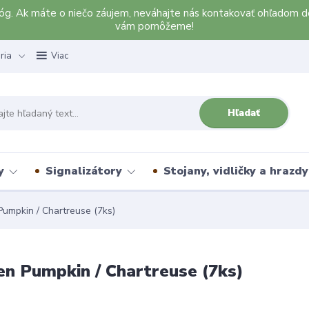
alóg. Ak máte o niečo záujem, neváhajte nás kontakovať ohľadom d
vám pomôžeme!
ria
Viac
Hľadať
y
Signalizátory
Stojany, vidličky a hrazdy
umpkin / Chartreuse (7ks)
en Pumpkin / Chartreuse (7ks)