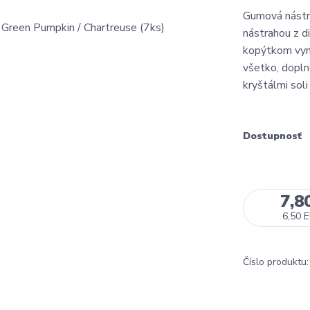
Gumová nástr
nástrahou z d
kopýtkom vyn
všetko, dopl
kryštálmi soli
Dostupnosť
7,8
6,50 
Číslo produktu: