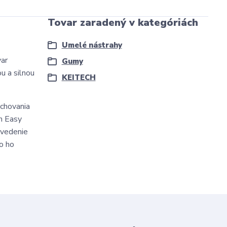
Tovar zaradený v kategóriách
Umelé nástrahy
var
Gumy
u a silnou
KEITECH
schovania
ch Easy
 vedenie
bo ho