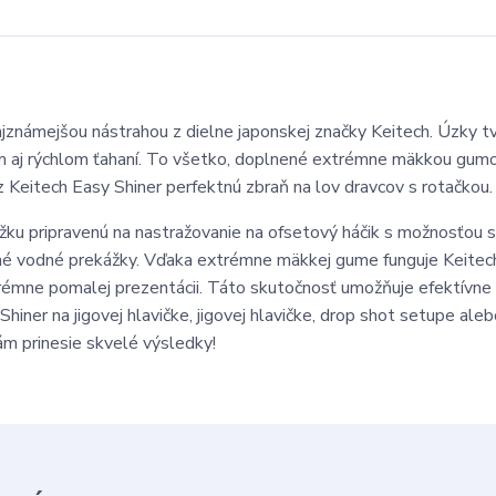
známejšou nástrahou z dielne japonskej značky Keitech. Úzky t
 aj rýchlom ťahaní. To všetko, doplnené extrémne mäkkou gumo
z Keitech Easy Shiner perfektnú zbraň na lov dravcov s rotačkou.
žku pripravenú na nastražovanie na ofsetový háčik s možnosťou 
 a iné vodné prekážky. Vďaka extrémne mäkkej gume funguje Keite
 extrémne pomalej prezentácii. Táto skutočnosť umožňuje efektívne
Shiner na jigovej hlavičke, jigovej hlavičke, drop shot setupe ale
ám prinesie skvelé výsledky!