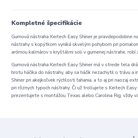
Kompletné špecifikácie
Gumová nástraha Keitech Easy Shiner je pravdepodobne naj
nástrahy s kopýtkom vyniká skvelým pohybom pri pomalom
arómou kalmárov s kryštálmi soli v gumenej nástrahe, robí 
Gumová nástraha Keitech Easy Shiner má v strede tela drá
hrotu háčika do nástrahy, aby sa háčik nezachytil o trávu
Shiner pri akejkoľvek rýchlosti ťahania, a to aj pri naozaj
pri rôznych typoch nástrahy. Či už trollujete s Keitech Easy 
prezentujete s montážou Texas alebo Carolina Rig, vždy v