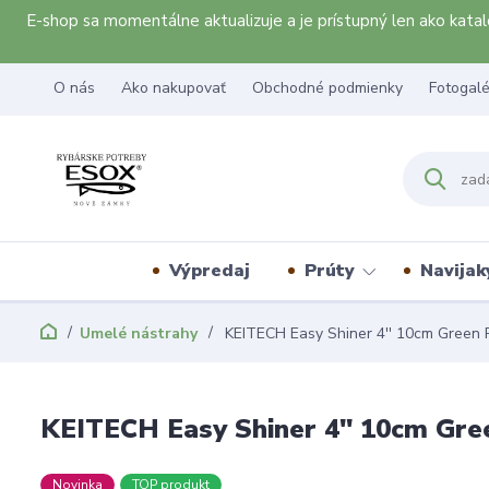
E-shop sa momentálne aktualizuje a je prístupný len ako kat
O nás
Ako nakupovať
Obchodné podmienky
Fotogalé
Výpredaj
Prúty
Navijak
Umelé nástrahy
KEITECH Easy Shiner 4'' 10cm Green P
KEITECH Easy Shiner 4'' 10cm Gre
Novinka
TOP produkt