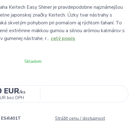
aha Keitech Easy Shiner je pravdepodobne najznámejšou
ielne japonskej značky Keitech. Úzky tvar nástrahy s
iká skvelým pohybom pri pomalom aj rýchlom ťahaní. To
nené extrémne mäkkou gumou a silnou arómou kalmárov s
 v gumenej nástrahe, r...
celý popis
Skladom
0 EUR
/
ks
EUR
bez DPH
ES4\401T
Strážiť cenu / dostupnosť