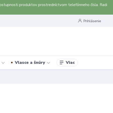
ostupnosti produktov prostredníctvom telefónneho čísla. Radi
Prihlásenie
Viac
Vlasce a šnúry