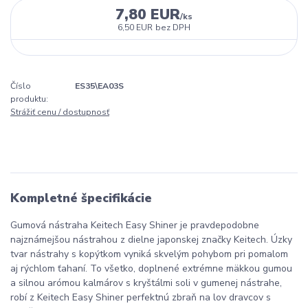
7,80 EUR
/
ks
6,50 EUR
bez DPH
Číslo
ES35\EA03S
produktu:
Strážiť cenu / dostupnosť
Kompletné špecifikácie
Gumová nástraha Keitech Easy Shiner je pravdepodobne
najznámejšou nástrahou z dielne japonskej značky Keitech. Úzky
tvar nástrahy s kopýtkom vyniká skvelým pohybom pri pomalom
aj rýchlom ťahaní. To všetko, doplnené extrémne mäkkou gumou
a silnou arómou kalmárov s kryštálmi soli v gumenej nástrahe,
robí z Keitech Easy Shiner perfektnú zbraň na lov dravcov s