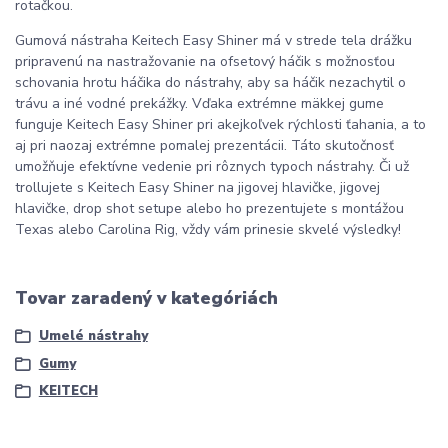
rotačkou.
Gumová nástraha Keitech Easy Shiner má v strede tela drážku
pripravenú na nastražovanie na ofsetový háčik s možnosťou
schovania hrotu háčika do nástrahy, aby sa háčik nezachytil o
trávu a iné vodné prekážky. Vďaka extrémne mäkkej gume
funguje Keitech Easy Shiner pri akejkoľvek rýchlosti ťahania, a to
aj pri naozaj extrémne pomalej prezentácii. Táto skutočnosť
umožňuje efektívne vedenie pri rôznych typoch nástrahy. Či už
trollujete s Keitech Easy Shiner na jigovej hlavičke, jigovej
hlavičke, drop shot setupe alebo ho prezentujete s montážou
Texas alebo Carolina Rig, vždy vám prinesie skvelé výsledky!
Tovar zaradený v kategóriách
Umelé nástrahy
Gumy
KEITECH