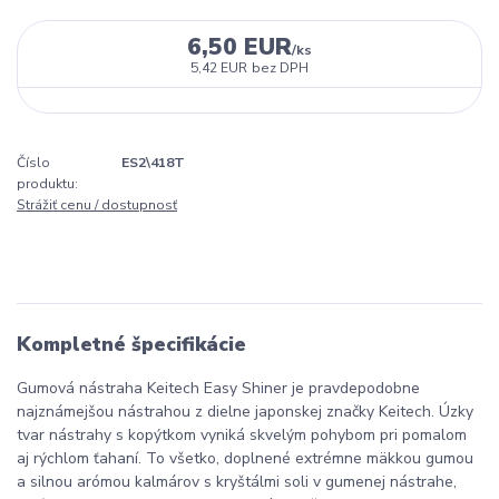
6,50 EUR
/
ks
5,42 EUR
bez DPH
Číslo
ES2\418T
produktu:
Strážiť cenu / dostupnosť
Kompletné špecifikácie
Gumová nástraha Keitech Easy Shiner je pravdepodobne
najznámejšou nástrahou z dielne japonskej značky Keitech. Úzky
tvar nástrahy s kopýtkom vyniká skvelým pohybom pri pomalom
aj rýchlom ťahaní. To všetko, doplnené extrémne mäkkou gumou
a silnou arómou kalmárov s kryštálmi soli v gumenej nástrahe,