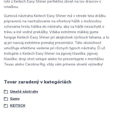
robí z Keitech Easy Shiner perfektnú zbraň na lov dravcov s
rotačkou.
Gumová nástraha Keitech Easy Shiner má v strede tela drážku
pripravenú na nastražovanie na ofsetový háčik s možnosťou
schovania hrotu háčika do nástrahy, aby sa háčik nezachytil o
trávu a iné vodné prekážky. Vďaka extrémne mäkkej gume
funguje Keitech Easy Shiner pri akejkoľvek rýchlosti ťahania, a to
aj pri naozaj extrémne pomalej prezentácii. Táto skutočnosť
umožňuje efektívne vedenie pri rôznych typoch nástrahy. Či už
trollujete s Keitech Easy Shiner na jigovej hlavičke, jigovej
hlavičke, drop shot setupe alebo ho prezentujete s montážou
Texas alebo Carolina Rig, vždy vám prinesie skvelé výsledky!
Tovar zaradený v kategóriách
Umelé nástrahy
Gumy
KEITECH