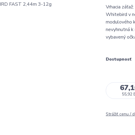
Vrhacia záťaž
Whitebird v no
modulového ka
nevyhnutná k 
vybavený očka
Dostupnosť
67,
55,92 
Strážiť cenu / 