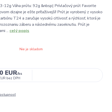
: 3-12g Váha prútu: 92g &nbsp| Prívlačový prút Favorite
vom dizajne je ešťe príťažlivejší! Prút je vyrobený z vysoko
rbónu T24 a zaručuje vysokú citlivosť a rýchlosť, ktorá je
rozoznaniu záberu a následnému zaseknutiu. Prút je
mi ...
celý popis
Nie je skladom
10 EUR
/
ks
EUR
bez DPH
dostupnosť