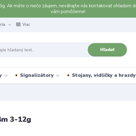
alóg. Ak máte o niečo záujem, neváhajte nás kontakovať ohľadom d
vám pomôžeme!
ria
Viac
Hľadať
y
Signalizátory
Stojany, vidličky a hrazdy
4m 3-12g