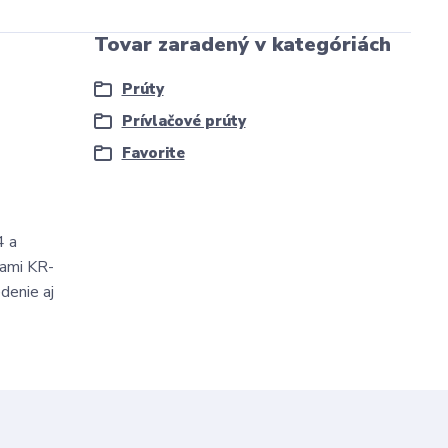
Tovar zaradený v kategóriách
Prúty
Prívlačové prúty
Favorite
4 a
kami KR-
denie aj