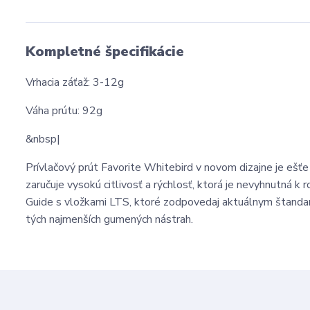
Kompletné špecifikácie
Vrhacia záťaž: 3-12g
Váha prútu: 92g
&nbsp|
Prívlačový prút Favorite Whitebird v novom dizajne je ešťe
zaručuje vysokú citlivosť a rýchlosť, ktorá je nevyhnutná 
Guide s vložkami LTS, ktoré zodpovedaj aktuálnym štandar
tých najmenších gumených nástrah.