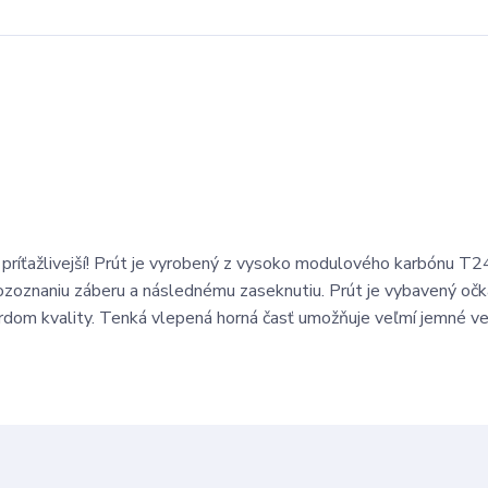
 príťažlivejší! Prút je vyrobený z vysoko modulového karbónu T2
k rozoznaniu záberu a následnému zaseknutiu. Prút je vybavený oč
dom kvality. Tenká vlepená horná časť umožňuje veľmí jemné ve