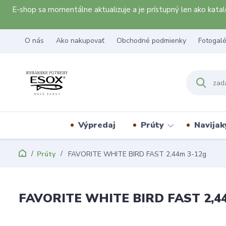
E-shop sa momentálne aktualizuje a je prístupný len ako kat
O nás
Ako nakupovať
Obchodné podmienky
Fotogalé
Výpredaj
Prúty
Navijak
Prúty
FAVORITE WHITE BIRD FAST 2,44m 3-12g
FAVORITE WHITE BIRD FAST 2,4