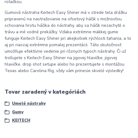
rotačkou.
Gumová nástraha Keitech Easy Shiner má v strede tela drážku
pripravenú na nastražovanie na ofsetový háčik s možnosťou
schovania hrotu háčika do nástrahy, aby sa háčik nezachytil o
trávu a iné vodné prekážky. Vďaka extrémne mäkkej gume
funguje Keitech Easy Shiner pri akejkoľvek rýchlosti ťahania, a to
aj pri naozaj extrémne pomalej prezentácii. Táto skutočnosť
umožňuje efektívne vedenie pri rôznych typoch nástrahy. Či už
trollujete s Keitech Easy Shiner na jigovej hlavičke, jigovej
hlavičke, drop shot setupe alebo ho prezentujete s montážou
Texas alebo Carolina Rig, vždy vám prinesie skvelé výsledky!
Tovar zaradený v kategóriách
Umelé nástrahy
Gumy
KEITECH