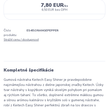
7,80 EUR
/
ks
6,50 EUR
bez DPH
Číslo
ES45\ORANGEPEPPER
produktu:
Strážiť cenu / dostupnosť
Kompletné špecifikácie
Gumová nástraha Keitech Easy Shiner je pravdepodobne
najznámejšou nástrahou z dielne japonskej značky Keitech. Úzky
tvar nástrahy s kopýtkom vyniká skvelým pohybom pri pomalom
aj rýchlom ťahaní. To všetko, doplnené extrémne mäkkou gumou
a silnou arómou kalmárov s kryštálmi soli v gumenej nástrahe,
robí z Keitech Easy Shiner perfektnú zbraň na lov dravcov s