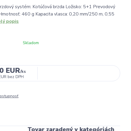
Brzdový systém: Kotúčová brzda Ložisko: 5+1 Prevodový
 Hmotnosť: 460 g Kapacita vlasca: 0,20 mm/250 m, 0,55
elý popis
Skladom
00 EUR
/
ks
EUR
bez DPH
dostupnosť
Tovar zaradený v kategóriách