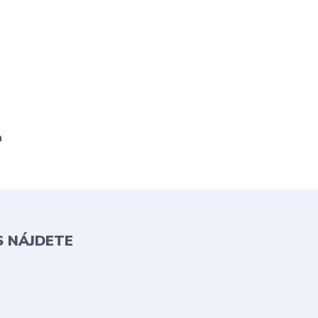
m
S NÁJDETE