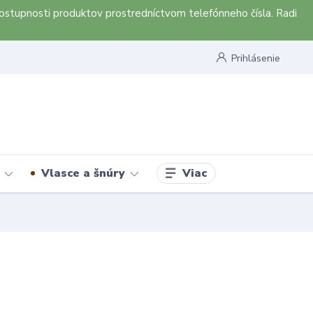
ostupnosti produktov prostredníctvom telefónneho čísla. Radi
Prihlásenie
Viac
Vlasce a šnúry