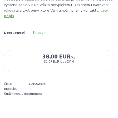
výborne sedia v ruke vďaka netypickému , zezanému tvarovaniu
rukoväte z EVA peny, ktoré Vám umožní priamy kontakt ...
celý
popis
Dostupnosť
Skladom
38,00 EUR
/
ks
31,67 EUR
bez DPH
Číslo
101002498
produktu:
Strážiť cenu / dostupnosť