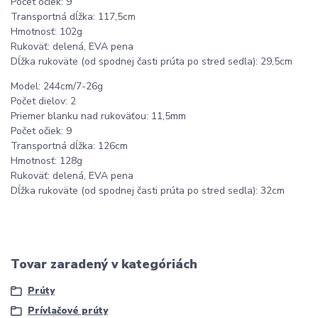
Počet očiek: 9
Transportná dĺžka: 117,5cm
Hmotnosť: 102g
Rukoväť: delená, EVA pena
Dĺžka rukoväte (od spodnej časti prúta po stred sedla): 29,5cm
Model: 244cm/7-26g
Počet dielov: 2
Priemer blanku nad rukoväťou: 11,5mm
Počet očiek: 9
Transportná dĺžka: 126cm
Hmotnosť: 128g
Rukoväť: delená, EVA pena
Dĺžka rukoväte (od spodnej časti prúta po stred sedla): 32cm
Tovar zaradený v kategóriách
Prúty
Prívlačové prúty