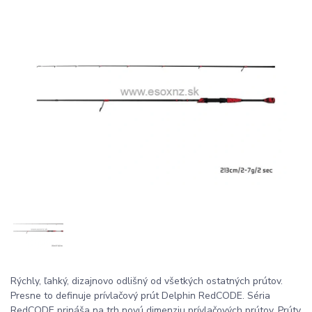
Rýchly, ľahký, dizajnovo odlišný od všetkých ostatných prútov.
Presne to definuje prívlačový prút Delphin RedCODE. Séria
RedCODE prináša na trh novú dimenziu prívlačových prútov. Prúty