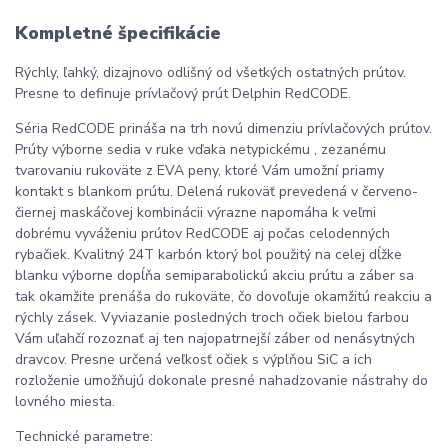
Kompletné špecifikácie
Rýchly, ľahký, dizajnovo odlišný od všetkých ostatných prútov.
Presne to definuje prívlačový prút Delphin RedCODE.
Séria RedCODE prináša na trh novú dimenziu prívlačových prútov.
Prúty výborne sedia v ruke vďaka netypickému , zezanému
tvarovaniu rukoväte z EVA peny, ktoré Vám umožní priamy
kontakt s blankom prútu. Delená rukoväť prevedená v červeno-
čiernej maskáčovej kombinácii výrazne napomáha k veľmi
dobrému vyváženiu prútov RedCODE aj počas celodenných
rybačiek. Kvalitný 24T karbón ktorý bol použitý na celej dĺžke
blanku výborne dopĺňa semiparabolickú akciu prútu a záber sa
tak okamžite prenáša do rukoväte, čo dovoľuje okamžitú reakciu a
rýchly zásek. Vyviazanie posledných troch očiek bielou farbou
Vám uľahčí rozoznať aj ten najopatrnejší záber od nenásytných
dravcov. Presne určená veľkosť očiek s výplňou SiC a ich
rozloženie umožňujú dokonale presné nahadzovanie nástrahy do
lovného miesta.
Technické parametre: