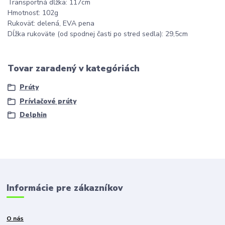
Transportná dĺžka: 117cm
Hmotnosť: 102g
Rukoväť: delená, EVA pena
Dĺžka rukoväte (od spodnej časti po stred sedla): 29,5cm
Tovar zaradený v kategóriách
Prúty
Prívlačové prúty
Delphin
Informácie pre zákazníkov
O nás