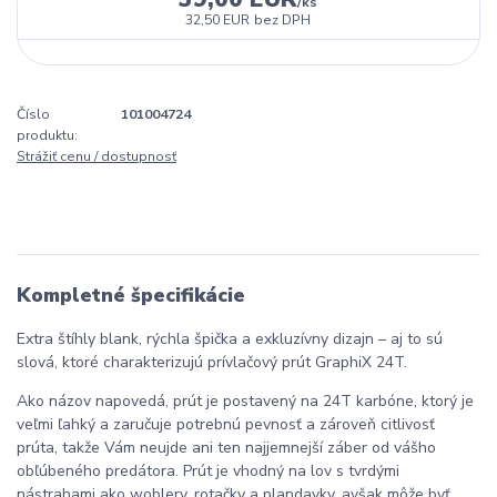
/
ks
32,50 EUR
bez DPH
Číslo
101004724
produktu:
Strážiť cenu / dostupnosť
Kompletné špecifikácie
Extra štíhly blank, rýchla špička a exkluzívny dizajn – aj to sú
slová, ktoré charakterizujú prívlačový prút GraphiX 24T.
Ako názov napovedá, prút je postavený na 24T karbóne, ktorý je
veľmi ľahký a zaručuje potrebnú pevnosť a zároveň citlivosť
prúta, takže Vám neujde ani ten najjemnejší záber od vášho
obľúbeného predátora. Prút je vhodný na lov s tvrdými
nástrahami ako woblery, rotačky a plandavky, avšak môže byť