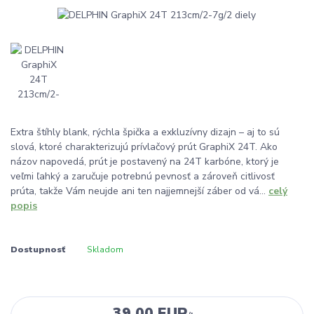
Extra štíhly blank, rýchla špička a exkluzívny dizajn – aj to sú
slová, ktoré charakterizujú prívlačový prút GraphiX 24T. Ako
názov napovedá, prút je postavený na 24T karbóne, ktorý je
veľmi ľahký a zaručuje potrebnú pevnosť a zároveň citlivosť
prúta, takže Vám neujde ani ten najjemnejší záber od vá...
celý
popis
Dostupnosť
Skladom
39,00 EUR