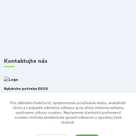
Kontaktujte nás
Rybárske potreby ESOX
Pre základnú funkčnosť, spríjemnenie používania webu, analytické
+421940316471
účely a v prípade udelenia súhlasu aj na účely cielenia reklamy
využívame súbory cookies. Nastavenie vlastných preferencií
esoxnz@gmail.com
cookies môžete kedykoľvek upraviť odkazom v spodnej časti
stránok.