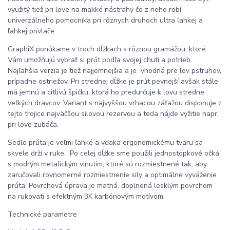
využitý tiež pri love na mäkké nástrahy čo z neho robí
univerzálneho pomocníka pri rôznych druhoch ultra ľahkej a
ľahkej prívlače.
GraphiX ponúkame v troch dĺžkach s rôznou gramážou, ktoré
Vám umožňujú vybrať si prút podľa svojej chuti a potrieb.
Najľahšia verzia je tiež najjemnejšia a je vhodná pre lov pstruhov,
prípadne ostriežov. Pri strednej dĺžke je prút pevnejší avšak stále
má jemnú a citlivú špičku, ktorá ho predurčuje k lovu stredne
veľkých dravcov. Variant s najvyššou vrhacou záťažou disponuje z
tejto trojice najväčšou silovou rezervou a teda nájde vyžitie napr.
pri love zubáča.
Sedlo prúta je veľmi ľahké a vďaka ergonomickému tvaru sa
skvele drží v ruke. Po celej dĺžke sme použili jednostopkové očká
s modrým metalickým vinutím, ktoré sú rozmiestnené tak, aby
zaručovali rovnomerné rozmiestnenie sily a optimálne vyváženie
prúta. Povrchová úprava je matná, doplnená lesklým povrchom
na rukoväti s efektným 3K karbónovým motívom.
Technické parametre