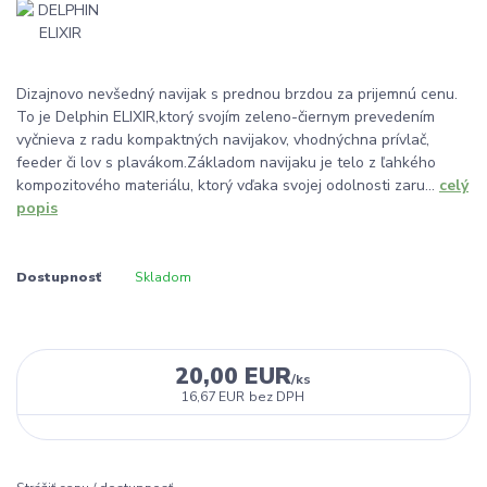
Dizajnovo nevšedný navijak s prednou brzdou za prijemnú cenu.
To je Delphin ELIXIR,ktorý svojím zeleno-čiernym prevedením
vyčnieva z radu kompaktných navijakov, vhodnýchna prívlač,
feeder či lov s plavákom.Základom navijaku je telo z ľahkého
kompozitového materiálu, ktorý vďaka svojej odolnosti zaru...
celý
popis
Dostupnosť
Skladom
20,00 EUR
/
ks
16,67 EUR
bez DPH