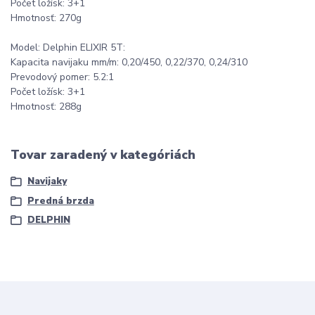
Počet ložísk: 3+1
Hmotnosť: 270g
Model: Delphin ELIXIR 5T:
Kapacita navijaku mm/m: 0,20/450, 0,22/370, 0,24/310
Prevodový pomer: 5.2:1
Počet ložísk: 3+1
Hmotnosť: 288g
Tovar zaradený v kategóriách
Navijaky
Predná brzda
DELPHIN