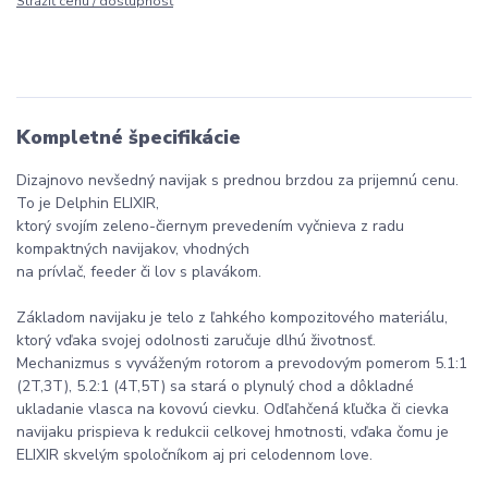
Strážiť cenu / dostupnosť
Kompletné špecifikácie
Dizajnovo nevšedný navijak s prednou brzdou za prijemnú cenu.
To je Delphin ELIXIR,
ktorý svojím zeleno-čiernym prevedením vyčnieva z radu
kompaktných navijakov, vhodných
na prívlač, feeder či lov s plavákom.
Základom navijaku je telo z ľahkého kompozitového materiálu,
ktorý vďaka svojej odolnosti zaručuje dlhú životnosť.
Mechanizmus s vyváženým rotorom a prevodovým pomerom 5.1:1
(2T,3T), 5.2:1 (4T,5T) sa stará o plynulý chod a dôkladné
ukladanie vlasca na kovovú cievku. Odľahčená kľučka či cievka
navijaku prispieva k redukcii celkovej hmotnosti, vďaka čomu je
ELIXIR skvelým spoločníkom aj pri celodennom love.