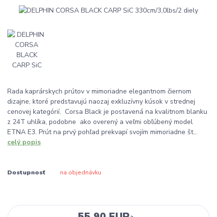
Rada kaprárskych prútov v mimoriadne elegantnom čiernom
dizajne, ktoré predstavujú naozaj exkluzívny kúsok v strednej
cenovej kategórií. Corsa Black je postavená na kvalitnom blanku
z 24T uhlíka, podobne ako overený a veľmi obľúbený model
ETNA E3. Prút na prvý pohľad prekvapí svojím mimoriadne št...
celý popis
Dostupnosť
na objednávku
55,90 EUR