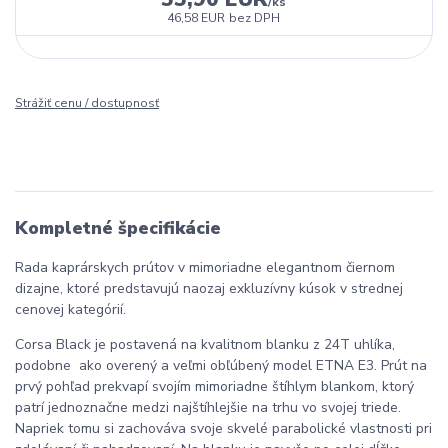
/
ks
46,58 EUR
bez DPH
Strážiť cenu / dostupnosť
Kompletné špecifikácie
Rada kaprárskych prútov v mimoriadne elegantnom čiernom
dizajne, ktoré predstavujú naozaj exkluzívny kúsok v strednej
cenovej kategórií.
Corsa Black je postavená na kvalitnom blanku z 24T uhlíka,
podobne ako overený a veľmi obľúbený model ETNA E3. Prút na
prvý pohľad prekvapí svojím mimoriadne štíhlym blankom, ktorý
patrí jednoznačne medzi najštíhlejšie na trhu vo svojej triede.
Napriek tomu si zachováva svoje skvelé parabolické vlastnosti pri