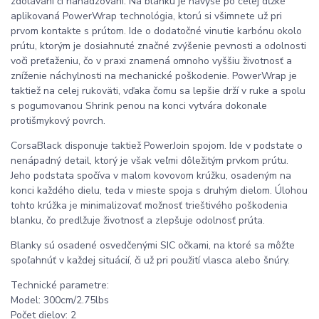
zdolávaní či nahadzovaní. Na blanku je navyše po celej dĺžke
aplikovaná PowerWrap technológia, ktorú si všimnete už pri
prvom kontakte s prútom. Ide o dodatočné vinutie karbónu okolo
prútu, ktorým je dosiahnuté značné zvýšenie pevnosti a odolnosti
voči preťaženiu, čo v praxi znamená omnoho vyššiu životnosť a
zníženie náchylnosti na mechanické poškodenie. PowerWrap je
taktiež na celej rukoväti, vďaka čomu sa lepšie drží v ruke a spolu
s pogumovanou Shrink penou na konci vytvára dokonale
protišmykový povrch.
CorsaBlack disponuje taktiež PowerJoin spojom. Ide v podstate o
nenápadný detail, ktorý je však veľmi dôležitým prvkom prútu.
Jeho podstata spočíva v malom kovovom krúžku, osadeným na
konci každého dielu, teda v mieste spoja s druhým dielom. Úlohou
tohto krúžka je minimalizovať možnosť trieštivého poškodenia
blanku, čo predlžuje životnosť a zlepšuje odolnosť prúta.
Blanky sú osadené osvedčenými SIC očkami, na ktoré sa môžte
spoľahnúť v každej situácií, či už pri použití vlasca alebo šnúry.
Technické parametre:
Model: 300cm/2.75lbs
Počet dielov: 2