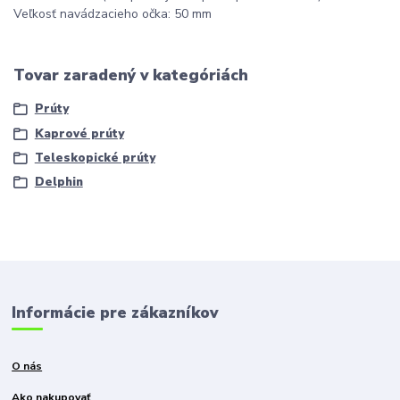
Veľkosť navádzacieho očka: 50 mm
Tovar zaradený v kategóriách
Prúty
Kaprové prúty
Teleskopické prúty
Delphin
Informácie pre zákazníkov
O nás
Ako nakupovať