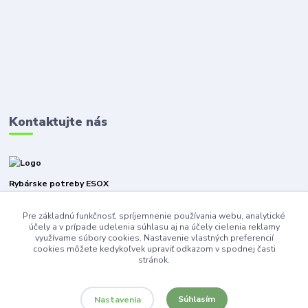
Kontaktujte nás
Rybárske potreby ESOX
Pre základnú funkčnosť, spríjemnenie používania webu, analytické
+421940316471
účely a v prípade udelenia súhlasu aj na účely cielenia reklamy
využívame súbory cookies. Nastavenie vlastných preferencií
esoxnz@gmail.com
cookies môžete kedykoľvek upraviť odkazom v spodnej časti
stránok.
Súhlasím
Nastavenia