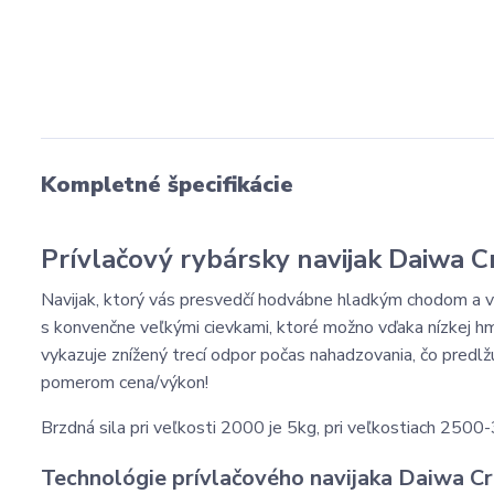
Kompletné špecifikácie
Prívlačový rybársky navijak Daiwa C
Navijak, ktorý vás presvedčí hodvábne hladkým chodom a ve
s konvenčne veľkými cievkami, ktoré možno vďaka nízkej hm
vykazuje znížený trecí odpor počas nahadzovania, čo predlž
pomerom cena/výkon!
Brzdná sila pri veľkosti 2000 je 5kg, pri veľkostiach 2500
Technológie prívlačového navijaka Daiwa Cr