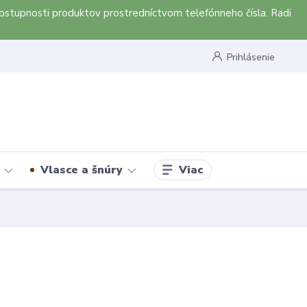
ostupnosti produktov prostredníctvom telefónneho čísla. Radi
Prihlásenie
Viac
Vlasce a šnúry