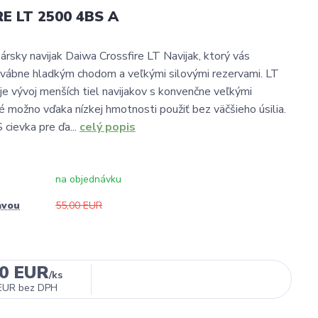
E LT 2500 4BS A
ársky navijak Daiwa Crossfire LT Navijak, ktorý vás
vábne hladkým chodom a veľkými silovými rezervami. LT
je vývoj menších tiel navijakov s konvenčne veľkými
ré možno vďaka nízkej hmotnosti použiť bez väčšieho úsilia.
 cievka pre ďa...
celý popis
na objednávku
avou
55,00 EUR
00 EUR
/
ks
EUR
bez DPH