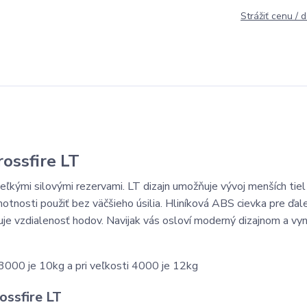
Strážiť cenu / 
rossfire LT
ľkými silovými rezervami. LT dizajn umožňuje vývoj menších tiel
otnosti použiť bez väčšieho úsilia. Hliníková ABS cievka pre ďa
uje vzdialenosť hodov. Navijak vás osloví moderný dizajnom a vyn
-3000 je 10kg a pri veľkosti 4000 je 12kg
ossfire LT