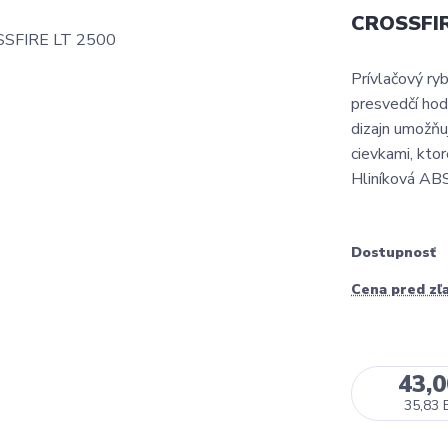
CROSSFIR
Prívlačový ryb
presvedčí hod
dizajn umožňu
cievkami, kto
Hliníková ABS
Dostupnosť
Cena pred zľ
43,
35,83 