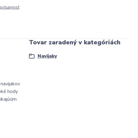
dostupnosť
Tovar zaradený v kategóriách
Navijaky
 navijakov
leké hody
ikajúcim