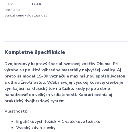
Číslo
ls-8K
produktu:
Strážiť cenu / dostupnosť
Kompletné špecifikácie
Dvojbrzdový kaprový špeciál svetovej značky Okuma. Pri
výrobe sú použité výhradne materiály najvyššej kvality. Aj
preto sa model LS-8K vyznačuje maximálnou spoľahlivosťou
a dlhou životnosťou. Vďaka svojej vysokej kovovej cievke je
vynikajúci na klasický lov na ťažko, kedy je potrebné
nahadzovať do veľkých vzdialeností. Kaprári ocenia aj
praktický dvojbrzdový systém.
Vlastnosti:
5 guličkových ložísk + 1 valčekové ložisko
Vysoký zdvih cievky