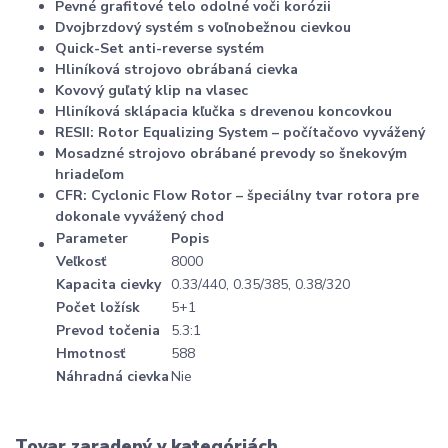
Pevné grafitové telo odolné voči korózii
Dvojbrzdový systém s voľnobežnou cievkou
Quick-Set anti-reverse systém
Hliníková strojovo obrábaná cievka
Kovový guľatý klip na vlasec
Hliníková sklápacia kľučka s drevenou koncovkou
RESII: Rotor Equalizing System – počítačovo vyvážený
Mosadzné strojovo obrábané prevody so šnekovým
hriadeľom
CFR: Cyclonic Flow Rotor – špeciálny tvar rotora pre
dokonale vyvážený chod
Parameter
Popis
Veľkosť
8000
Kapacita cievky
0.33/440, 0.35/385, 0.38/320
Počet ložísk
5+1
Prevod točenia
5.3:1
Hmotnosť
588
Náhradná cievka
Nie
Tovar zaradený v kategóriách