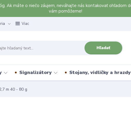
alóg. Ak máte o niečo záujem, neváhajte nás kontakovať ohľadom d
vám pomôžeme!
ria
Viac
Hľadať
y
Signalizátory
Stojany, vidličky a hrazdy
7 m 40 - 80 g