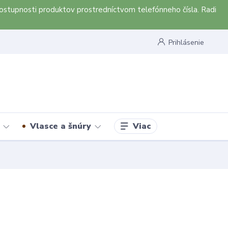
ostupnosti produktov prostredníctvom telefónneho čísla. Radi
Prihlásenie
Viac
Vlasce a šnúry