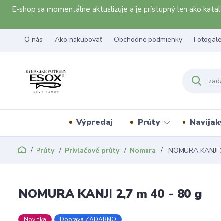
E-shop sa momentálne aktualizuje a je prístupný len ako kat
O nás
Ako nakupovať
Obchodné podmienky
Fotogalé
Výpredaj
Prúty
Navijak
Prúty
Prívlačové prúty
Nomura
NOMURA KANJI 2,
NOMURA KANJI 2,7 m 40 - 80 g
Novinka
Doprava ZADARMO