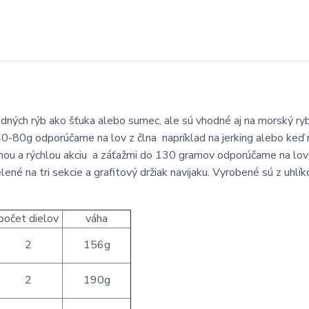
odných rýb ako šťuka alebo sumec, ale sú vhodné aj na morský ry
40-80g odporúčame na lov z člna napríklad na jerking alebo keď 
ednou a rýchlou akciu a záťažmi do 130 gramov odporúčame na lov
né na tri sekcie a grafitový držiak navijaku. Vyrobené sú z uhlí
počet dielov
váha
2
156g
2
190g