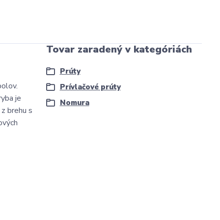
Tovar zaradený v kategóriách
Prúty
bolov.
Prívlačové prúty
ryba je
Nomura
 z brehu s
kových