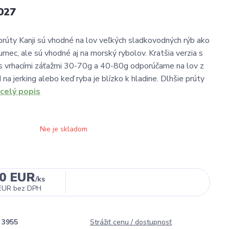
027
 prúty Kanji sú vhodné na lov veľkých sladkovodných rýb ako
umec, ale sú vhodné aj na morský rybolov. Kratšia verzia s
s vrhacími záťažmi 30-70g a 40-80g odporúčame na lov z
 na jerking alebo keď ryba je blízko k hladine. Dlhšie prúty
celý popis
Nie je skladom
00 EUR
/
ks
EUR
bez DPH
3955
Strážiť cenu / dostupnosť