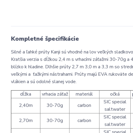
Kompletné špecifikácie
Silné a ľahké prúty Kanji sú vhodné na lov veľkých sladkov
Kratšia verzia s dĺžkou 2,4 m s vrhacími záťažmi 30-70g a 
blízko k hladine. Dlhšie prúty 2,7 m 3,0 m a 3,3 m so str
veľkými a ťažkými nástrahami. Prúty majú EVA rukoväte dele
vlákien a sú odolné slanej vode.
dĺžka
vrhacia záťaž
materiál
očká
SIC special
2,40m
30-70g
carbon
saltwater
SIC special
2,70m
30-70g
carbon
saltwater
SIC special