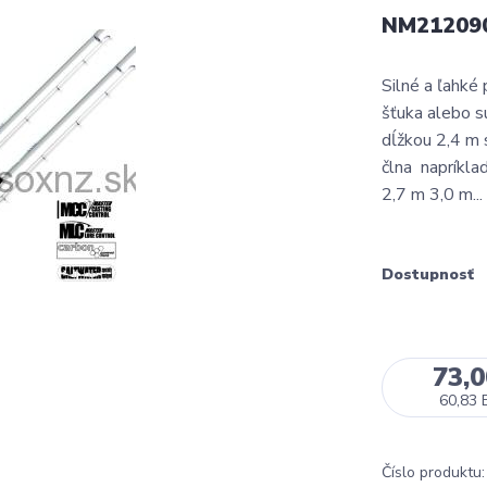
NM21209
Silné a ľahké
šťuka alebo s
dĺžkou 2,4 m 
člna napríklad
2,7 m 3,0 m...
Dostupnosť
73,
60,83 
Číslo produktu: