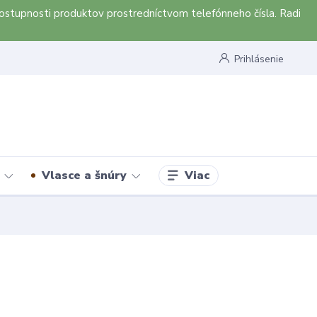
ostupnosti produktov prostredníctvom telefónneho čísla. Radi
Prihlásenie
Viac
Vlasce a šnúry