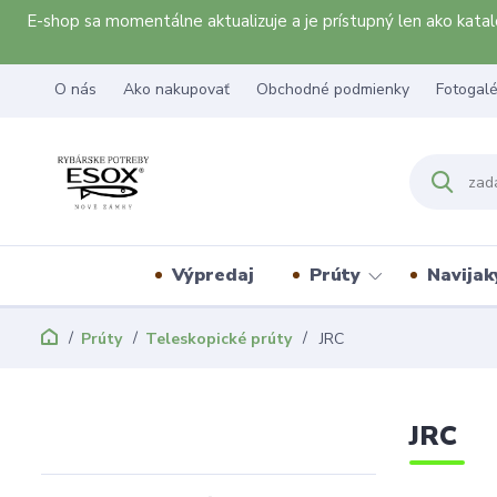
E-shop sa momentálne aktualizuje a je prístupný len ako kat
O nás
Ako nakupovať
Obchodné podmienky
Fotogalé
Výpredaj
Prúty
Navijak
Prúty
Teleskopické prúty
JRC
JRC