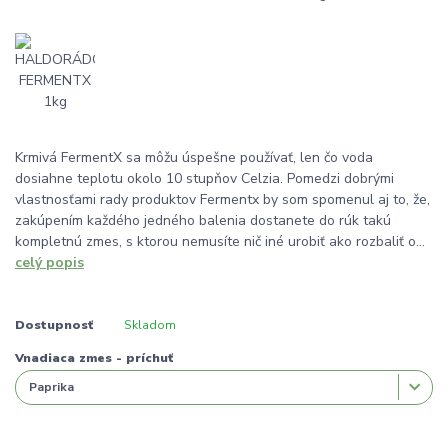
Krmivá FermentX sa môžu úspešne používať, len čo voda
dosiahne teplotu okolo 10 stupňov Celzia. Pomedzi dobrými
vlastnosťami rady produktov Fermentx by som spomenul aj to, že,
zakúpením každého jedného balenia dostanete do rúk takú
kompletnú zmes, s ktorou nemusíte nič iné urobiť ako rozbaliť o...
celý popis
Dostupnosť
Skladom
Vnadiaca zmes - príchuť