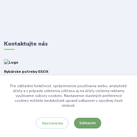
Kontaktujte nás
Rybárske potreby ESOX
Pre základnú funkčnosť, spríjemnenie používania webu, analytické
+421940316471
účely a v prípade udelenia súhlasu aj na účely cielenia reklamy
využívame súbory cookies. Nastavenie vlastných preferencií
esoxnz@gmail.com
cookies môžete kedykoľvek upraviť odkazom v spodnej časti
stránok.
Súhlasím
Nastavenia