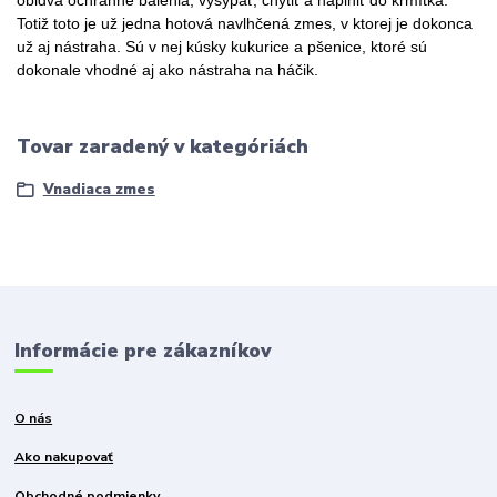
obidva ochranné balenia, vysypať, chytiť a naplniť do krmítka.
Totiž toto je už jedna hotová navlhčená zmes, v ktorej je dokonca
už aj nástraha. Sú v nej kúsky kukurice a pšenice, ktoré sú
dokonale vhodné aj ako nástraha na háčik.
Tovar zaradený v kategóriách
Vnadiaca zmes
Informácie pre zákazníkov
O nás
Ako nakupovať
Obchodné podmienky