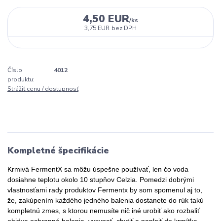
4,50 EUR
/
ks
3,75 EUR
bez DPH
Číslo
4012
produktu:
Strážiť cenu / dostupnosť
Kompletné špecifikácie
Krmivá FermentX sa môžu úspešne používať, len čo voda
dosiahne teplotu okolo 10 stupňov Celzia. Pomedzi dobrými
vlastnosťami rady produktov Fermentx by som spomenul aj to,
že, zakúpením každého jedného balenia dostanete do rúk takú
kompletnú zmes, s ktorou nemusíte nič iné urobiť ako rozbaliť