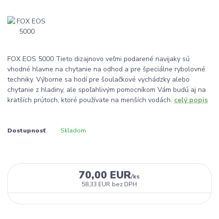
FOX EOS 5000 Tieto dizajnovo veľmi podarené navijaky sú
vhodné hlavne na chytanie na odhod a pre špeciálne rybolovné
techniky. Výborne sa hodí pre šoulačkové vychádzky alebo
chytanie z hladiny, ale spoľahlivým pomocníkom Vám budú aj na
kratších prútoch, ktoré používate na menších vodách.
celý popis
Dostupnosť
Skladom
70,00 EUR
/
ks
58,33 EUR
bez DPH