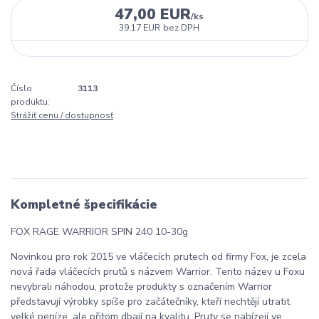
47,00 EUR
/
ks
39,17 EUR
bez DPH
Číslo
3113
produktu:
Strážiť cenu / dostupnosť
Kompletné špecifikácie
FOX RAGE WARRIOR SPIN 240 10-30g
Novinkou pro rok 2015 ve vláčecích prutech od firmy Fox, je zcela
nová řada vláčecích prutů s názvem Warrior. Tento název u Foxu
nevybrali náhodou, protože produkty s označením Warrior
představují výrobky spíše pro začátečníky, kteří nechtějí utratit
velké peníze, ale přitom dbají na kvalitu. Pruty se nabízejí ve