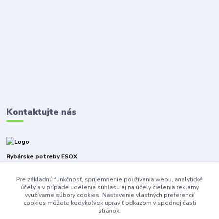
Kontaktujte nás
Rybárske potreby ESOX
Pre základnú funkčnosť, spríjemnenie používania webu, analytické
+421940316471
účely a v prípade udelenia súhlasu aj na účely cielenia reklamy
využívame súbory cookies. Nastavenie vlastných preferencií
esoxnz@gmail.com
cookies môžete kedykoľvek upraviť odkazom v spodnej časti
stránok.